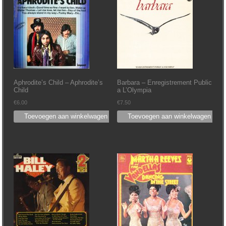
Aphrodite’s Child – Aphrodite’s
Barbara – Enregistrement Public
Child
a L’Olympia
€
6.00
€
7.50
Toevoegen aan winkelwagen
Toevoegen aan winkelwagen