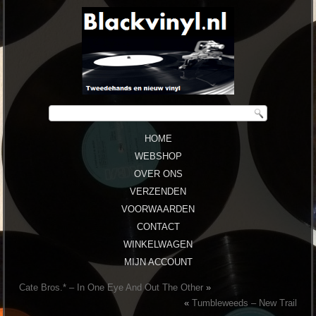
HOME
WEBSHOP
OVER ONS
VERZENDEN
VOORWAARDEN
CONTACT
WINKELWAGEN
MIJN ACCOUNT
Cate Bros.* ‎– In One Eye And Out The Other
»
«
Tumbleweeds ‎– New Trail