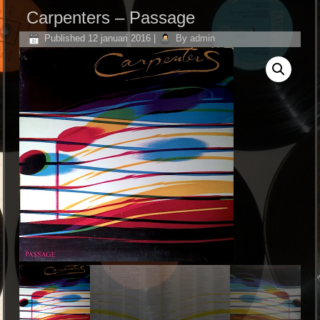
Carpenters ‎– Passage
Published
12 januari 2016
|
By
admin