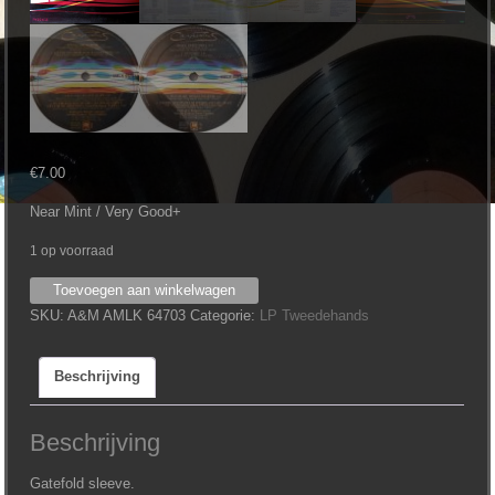
€
7.00
Near Mint / Very Good+
1 op voorraad
Carpenters
Toevoegen aan winkelwagen
‎–
SKU:
A&M AMLK 64703
Categorie:
LP Tweedehands
Passage
aantal
Beschrijving
Beschrijving
Gatefold sleeve.