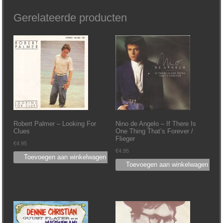
Gerelateerde producten
Robert Palmer ‎– Looking For
Nino de Angelo ‎– If There Is
Clues
One Thing That’s Forever /
Flieger
€
4.95
€
4.95
Toevoegen aan winkelwagen
Toevoegen aan winkelwagen