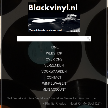
HOME
WEBSHOP
OVER ONS
VERZENDEN
VOORWAARDEN
CONTACT
WINKELWAGEN
MIJN ACCOUNT
Neil Sedaka & Dara Sedaka – Should’ve Never Let You Go …
»
«
Phyllis Rhodes – Heart Of My Soul (12″)