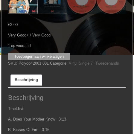
€
3.00
Very Good+ / Very Good
1 op voorraad
Abba
Toevoegen aan winkelwagen
-
SKU:
Polydor 2001 881
Categorie:
Vinyl Single 7" Tweedehands
Does
Your
Beschrijving
Mother
Know
(7")
Beschrijving
aantal
Tracklist:
A. Does Your Mother Know 3:13
B. Kisses Of Fire 3:16