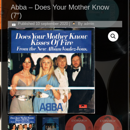
Abba – Does Your Mother Know
(7″)
Published
10 september 2020
|
By
admin