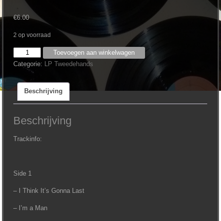
€
6.00
2 op voorraad
Ace
Toevoegen aan winkelwagen
-
Categorie:
LP Tweedehands
Time
for
Beschrijving
Another
aantal
Beschrijving
Trackinfo:
Side 1
– I Think It’s Gonna Last
– I’m a Man