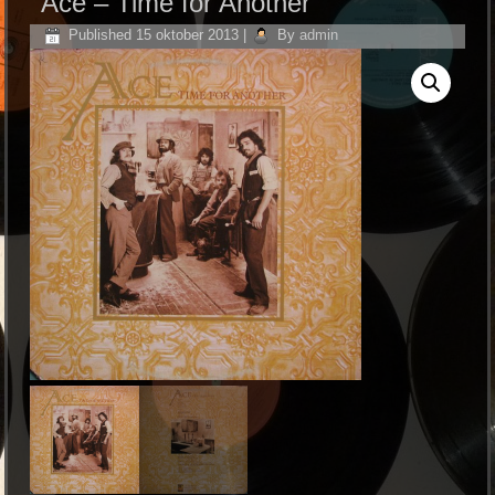
Ace – Time for Another
Published
15 oktober 2013
|
By
admin