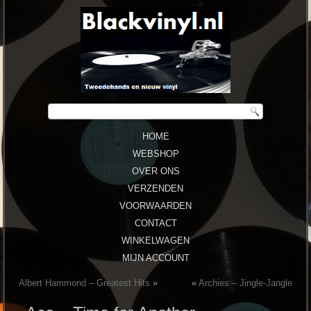
HOME
WEBSHOP
OVER ONS
VERZENDEN
VOORWAARDEN
CONTACT
WINKELWAGEN
MIJN ACCOUNT
Albert Hammond – Greatest Hits
»
«
Archies – Jingle-Jangle