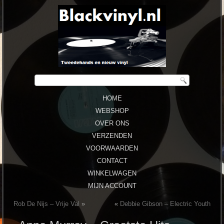
HOME
WEBSHOP
OVER ONS
VERZENDEN
VOORWAARDEN
CONTACT
WINKELWAGEN
MIJN ACCOUNT
Rob De Nijs – Vrije Val
»
«
Debbie Gibson – Electric Youth