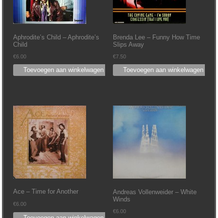
Aphrodite’s Child – Aphrodite’s
Brenda Lee – Funny How Time
Child
Slips Away
€
6.00
€
7.50
Toevoegen aan winkelwagen
Toevoegen aan winkelwagen
Ace – Time for Another
Andreas Vollenweider – White
Winds
€
6.00
€
6.00
Toevoegen aan winkelwagen