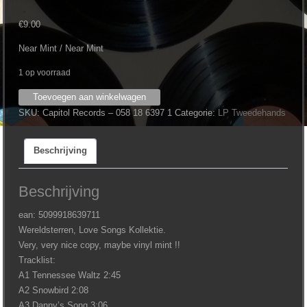
€
9.00
Near Mint / Near Mint
1 op voorraad
Anne
Toevoegen aan winkelwagen
Murray
SKU:
Capitol Records ‎– 058 18 6397 1
Categorie:
LP Tweedehands
‎–
Grootste
Beschrijving
Hits
aantal
Beschrijving
ean: 5099918639711
Wereldsterren, Love Songs Kollektie.
Very, very nice copy, maybe vinyl mint !!
Tracklist:
A1 Tennessee Waltz 2:45
A2 Snowbird 2:08
A3 Danny’s Song 3:06