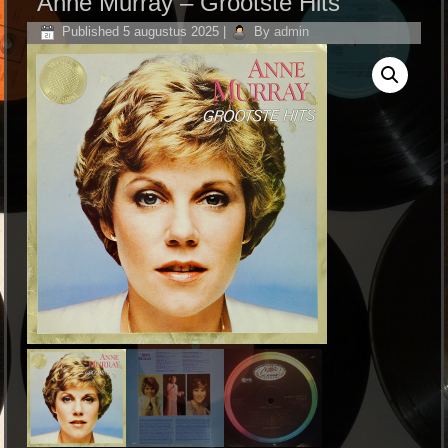
Anne Murray ‎– Grootste Hits
Published
5 augustus 2025
|
By
admin