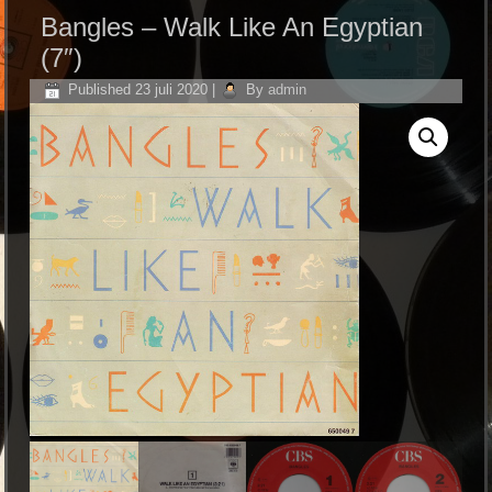
Bangles – Walk Like An Egyptian
(7″)
Published
23 juli 2020
|
By
admin