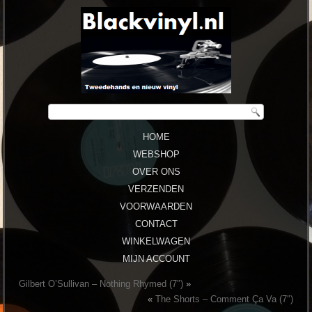
HOME
WEBSHOP
OVER ONS
VERZENDEN
VOORWAARDEN
CONTACT
WINKELWAGEN
MIJN ACCOUNT
Gilbert O’Sullivan – Nothing Rhymed (7″)
»
«
The Shorts ‎– Comment Ça Va (7″)