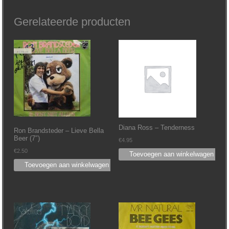
Gerelateerde producten
Diana Ross ‎– Tenderness
Ron Brandsteder ‎– Lieve Bella
Beer (7″)
€
4.95
€
2.50
Toevoegen aan winkelwagen
Toevoegen aan winkelwagen