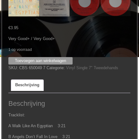
€
3.95
Very Good+ / Very Good+
1 op voorraad
Bangles
Toevoegen aan winkelwagen
-
SKU:
CBS 650049 7
Categorie:
Vinyl Single 7" Tweedehands
Walk
Like
Beschrijving
An
Egyptian
(7")
Beschrijving
aantal
Tracklist:
A Walk Like An Egyptian 3:21
B Angels Don’t Fall In Love 3:21