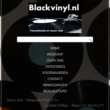
HOME
WEBSHOP
OVER ONS
VERZENDEN
VOORWAARDEN
CONTACT
WINKELWAGEN
MIJN ACCOUNT
Status Quo – Marguerita Time (7″)
»
«
Esther Phillips – Magic’s In The Air (7″)