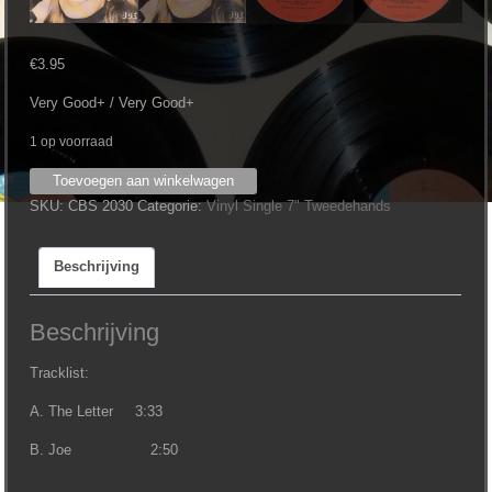
€
3.95
Very Good+ / Very Good+
1 op voorraad
Bojoura
Toevoegen aan winkelwagen
-
SKU:
CBS 2030
Categorie:
Vinyl Single 7" Tweedehands
The
Letter
Beschrijving
(7")
aantal
Beschrijving
Tracklist:
A. The Letter 3:33
B. Joe 2:50