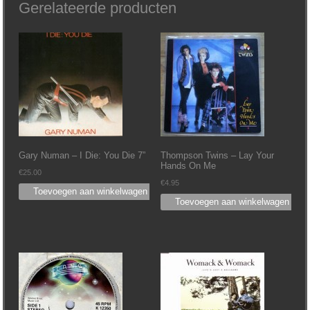
Gerelateerde producten
Gary Numan – I Die: You Die 7”
Thompson Twins ‎– Lay Your
Hands On Me
€
25.00
€
4.95
Toevoegen aan winkelwagen
Toevoegen aan winkelwagen