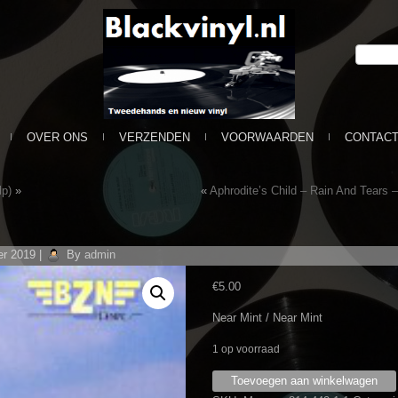
OVER ONS
VERZENDEN
VOORWAARDEN
CONTAC
lp)
»
«
Aphrodite’s Child ‎– Rain And Tears
r 2019
|
By
admin
€
5.00
Near Mint / Near Mint
1 op voorraad
BZN
Toevoegen aan winkelwagen