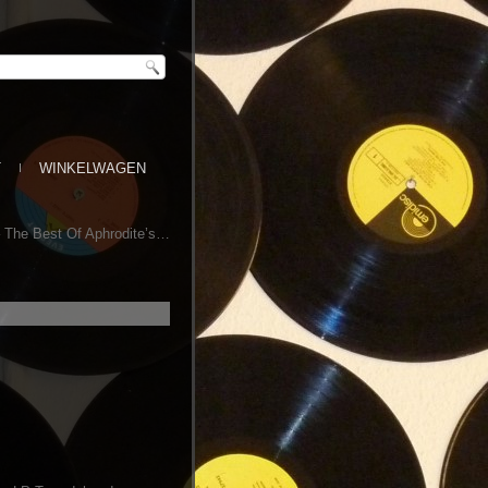
T
WINKELWAGEN
 – The Best Of Aphrodite’s…