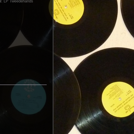
e:
LP Tweedehands