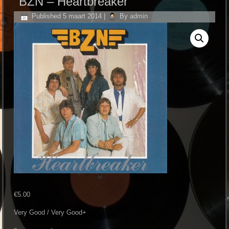
BZN – Heartbreaker
Published
5 maart 2014
|
By
admin
€
5.00
Very Good / Very Good+