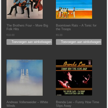
The Brothers Four – More Big
Boomtown Rats – A Tonic for
Folk Hits
the Troops
€
10.00
€
6.00
Toevoegen aan winkelwagen
Toevoegen aan winkelwagen
Andreas Vollenweider – White
Brenda Lee – Funny How Time
Winds
Slips Away