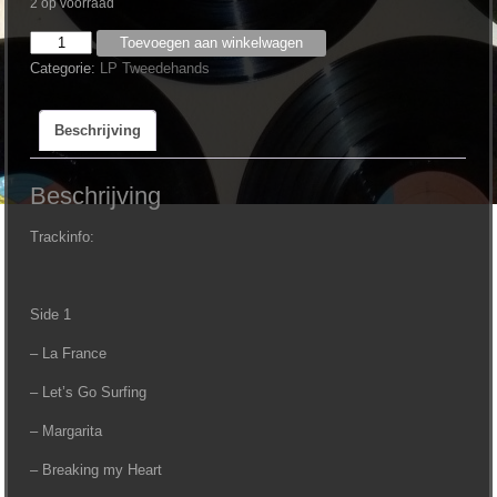
2 op voorraad
BZN
Toevoegen aan winkelwagen
-
Categorie:
LP Tweedehands
Heartbreaker
aantal
Beschrijving
Beschrijving
Trackinfo:
Side 1
– La France
– Let’s Go Surfing
– Margarita
– Breaking my Heart