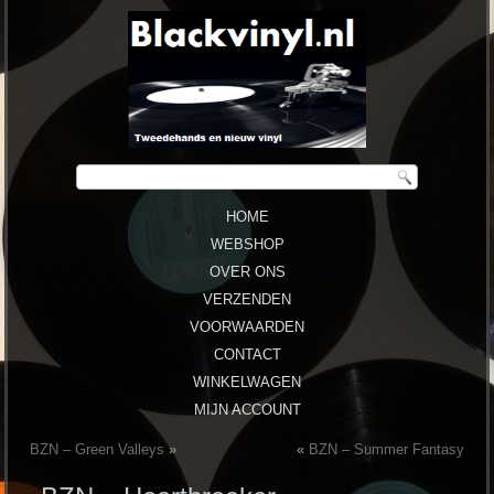
HOME
WEBSHOP
OVER ONS
VERZENDEN
VOORWAARDEN
CONTACT
WINKELWAGEN
MIJN ACCOUNT
BZN – Green Valleys
»
«
BZN – Summer Fantasy