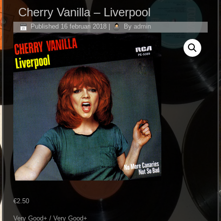
Cherry Vanilla ‎– Liverpool
Published
16 februari 2018
|
By
admin
€
2.50
Very Good+ / Very Good+