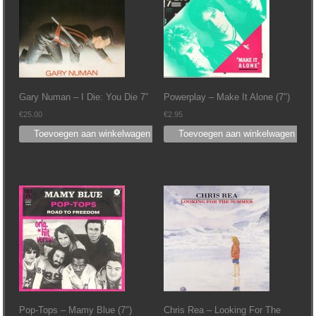
Gary Numan – I Die: You Die 7”
Powerplay – Make It Alone (7″)
€
25.00
€
2.95
Toevoegen aan winkelwagen
Toevoegen aan winkelwagen
Pop-Tops ‎– Mamy Blue (7″)
Chris Rea ‎– Looking For The