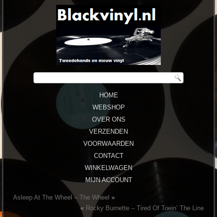
HOME
WEBSHOP
OVER ONS
VERZENDEN
VOORWAARDEN
CONTACT
WINKELWAGEN
MIJN ACCOUNT
Asleep At The Wheel ‎– The Wheel
»
«
Rocky Burnette ‎– Tired Of Toein’ The Line