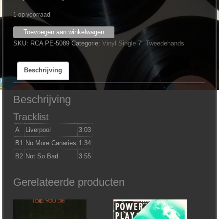
1 op voorraad
Cherry
Toevoegen aan winkelwagen
Vanilla
SKU:
RCA PE-5089
Categorie:
Vinyl Single 7" Tweedehands
‎–
Liverpool
Beschrijving
aantal
Beschrijving
Tracklist
A
Liverpool
3:03
B1
No More Canaries
1:34
B2
Not So Bad
3:55
Gerelateerde producten