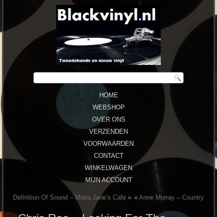
HOME
WEBSHOP
OVER ONS
VERZENDEN
VOORWAARDEN
CONTACT
WINKELWAGEN
MIJN ACCOUNT
Definition Of Sound ‎– Moira Jane’s Cafe
»
«
Anne Murray ‎– Country