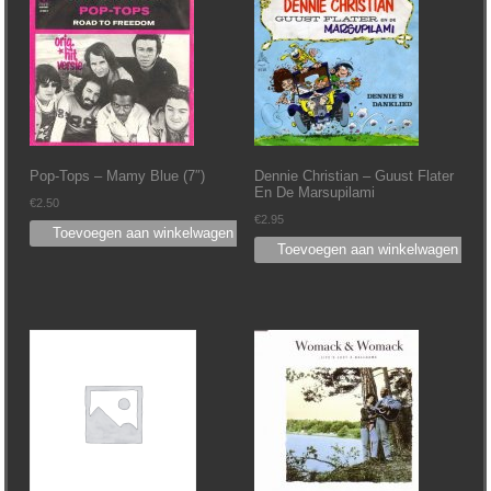
Pop-Tops ‎– Mamy Blue (7″)
Dennie Christian ‎– Guust Flater
En De Marsupilami
€
2.50
€
2.95
Toevoegen aan winkelwagen
Toevoegen aan winkelwagen