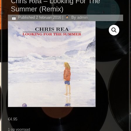
Chris Rea ‎– Looking For The
Summer (Remix)
Published
2 februari 2016
|
By
admin
€
4.95
1 op voorraad