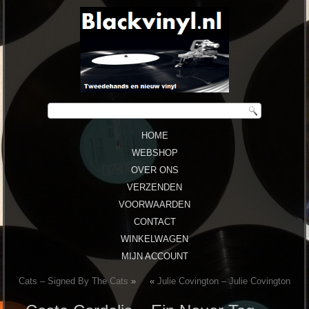
HOME
WEBSHOP
OVER ONS
VERZENDEN
VOORWAARDEN
CONTACT
WINKELWAGEN
MIJN ACCOUNT
Cats ‎– Signed By The Cats
»
«
Julie Covington – Julie Covington