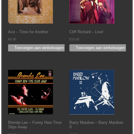
Ace – Time for Another
Cliff Richard – Live!
€
6.00
€
10.00
Toevoegen aan winkelwagen
Toevoegen aan winkelwagen
Brenda Lee – Funny How Time
Barry Manilow – Barry Manilow
Slips Away
II