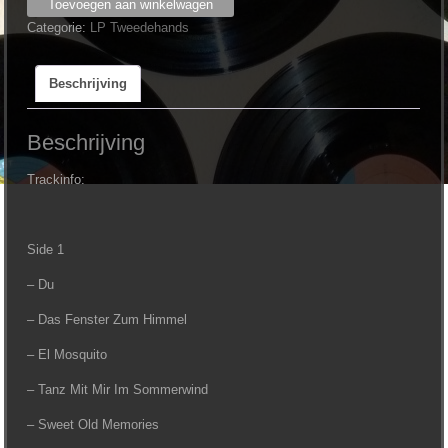
Costa
Toevoegen aan winkelwagen
Cordalis
Categorie:
LP Tweedehands
-
Ein
Beschrijving
Neuer
Tag
aantal
Beschrijving
Trackinfo:
Side 1
– Du
– Das Fenster Zum Himmel
– El Mosquito
– Tanz Mit Mir Im Sommerwind
– Sweet Old Memories