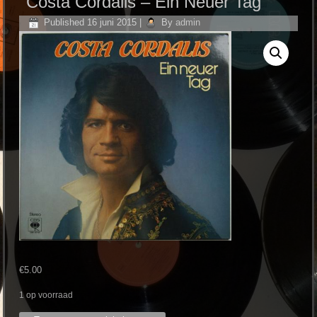
Costa Cordalis – Ein Neuer Tag
Published
16 juni 2015
|
By
admin
€
5.00
1 op voorraad