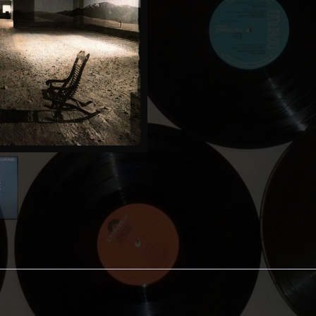
Windows
And
Walls
aantal