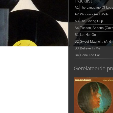
Tracklist
A1
The Language Of Lov
A2
Windows And Walls
A3
The Loving Cup
A4
Tucson, Arizona (Gaze
B1
Let Her Go
B2
Sweet Magnolia (And 
B3
Believe In Me
B4
Gone Too Far
Gerelateerde pr