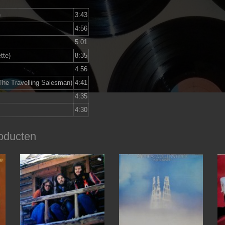
e
3:43
4:56
5:01
tte)
8:35
4:56
The Travelling Salesman)
4:41
4:35
4:30
oducten