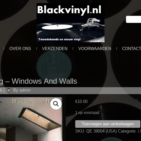
OVER ONS
VERZENDEN
VOORWAARDEN
CONTAC
g ‎– Windows And Walls
16
|
By
admin
€
10.00
1 op voorraad
Dan
Toevoegen aan winkelwagen
Fogelberg
SKU:
QE 39004 (USA)
Categorie:
L
‎–