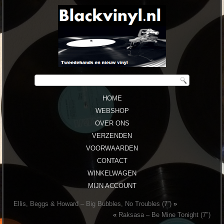
HOME
WEBSHOP
OVER ONS
VERZENDEN
VOORWAARDEN
CONTACT
WINKELWAGEN
MIJN ACCOUNT
Ellis, Beggs & Howard ‎– Big Bubbles, No Troubles (7”)
»
«
Raksasa – Be Mine Tonight (7″)