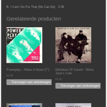
B. I Can’t Go For That (No Can Do) 3:39
Gerelateerde producten
Powerplay – Make It Alone (7″)
Definition Of Sound ‎– Moira
Jane’s Cafe
€
2.95
€
4.95
Toevoegen aan winkelwagen
Toevoegen aan winkelwagen