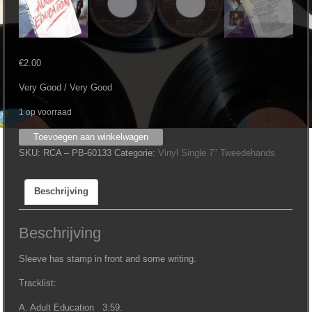
€
2.00
Very Good / Very Good
1 op voorraad
Daryl
Toevoegen aan winkelwagen
Hall
SKU:
RCA ‎– PB-60133
Categorie:
Vinyl Single 7" Tweedehands
&
John
Beschrijving
Oates
‎–
Adult
Beschrijving
Education
(7'')
Sleeve has stamp in front and some writing.
aantal
Tracklist:
A. Adult Education 3:59.