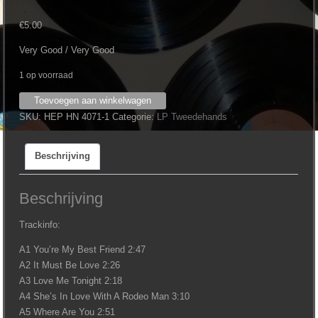
€
5.00
Very Good / Very Good
1 op voorraad
Don
Toevoegen aan winkelwagen
Williams
SKU:
HEP HN 4071-1
Categorie:
LP Tweedehands
-
A
Beschrijving
Touch
of
aantal
Beschrijving
Trackinfo:
A1 You’re My Best Friend 2:47
A2 It Must Be Love 2:26
A3 Love Me Tonight 2:18
A4 She’s In Love With A Rodeo Man 3:10
A5 Where Are You 2:51