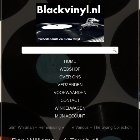
HOME
WEBSHOP
OVER ONS
VERZENDEN
VOORWAARDEN
CONTACT
WINKELWAGEN
MIJN ACCOUNT
Slim Whitman ‎– Reminiscing
»
«
Various – The Swing Collection