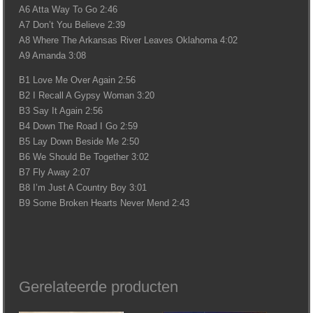
A6 Atta Way To Go 2:46
A7 Don’t You Believe 2:39
A8 Where The Arkansas River Leaves Oklahoma 4:02
A9 Amanda 3:08
B1 Love Me Over Again 2:56
B2 I Recall A Gypsy Woman 3:20
B3 Say It Again 2:56
B4 Down The Road I Go 2:59
B5 Lay Down Beside Me 2:50
B6 We Should Be Together 3:02
B7 Fly Away 2:07
B8 I’m Just A Country Boy 3:01
B9 Some Broken Hearts Never Mend 2:43
Gerelateerde producten