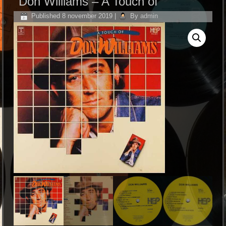
Don Williams – A Touch of
Published
8 november 2019
|
By
admin