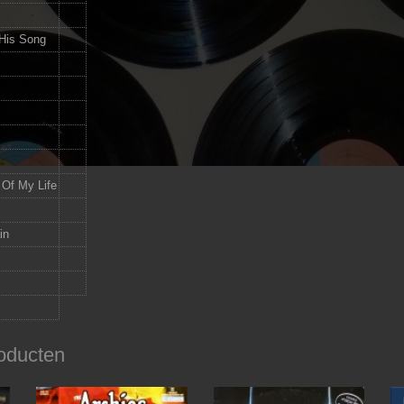
 His Song
 Of My Life
in
oducten