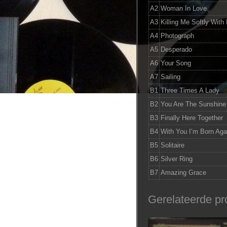
A2
Woman In Love
A3
Killing Me Softly With
A4
Photograph
A5
Desperado
A6
Your Song
A7
Sailing
B1
Three Times A Lady
B2
You Are The Sunshine
B3
Finally Here Together
B4
With You I’m Born Aga
B5
Solitaire
B6
Silver Ring
B7
Amazing Grace
Gerelateerde pr