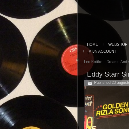
HOME
WEBSHOP
MIJN ACCOUNT
Leo Kottke ‎– Dreams And A
Eddy Starr Si
Published
23 august