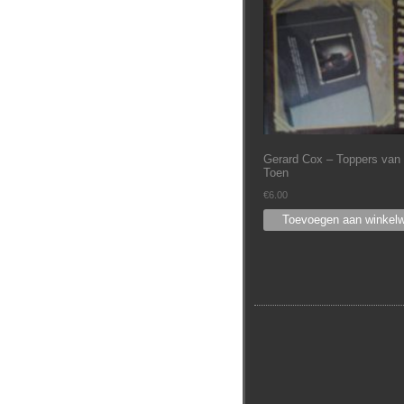
Gerard Cox – Toppers van
Toen
€
6.00
Toevoegen aan winkel