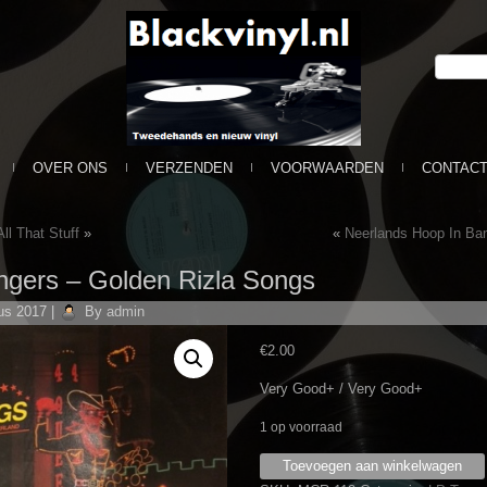
OVER ONS
VERZENDEN
VOORWAARDEN
CONTAC
ll That Stuff
»
«
Neerlands Hoop In Ban
ngers ‎– Golden Rizla Songs
us 2017
|
By
admin
€
2.00
Very Good+ / Very Good+
1 op voorraad
Eddy
Toevoegen aan winkelwagen