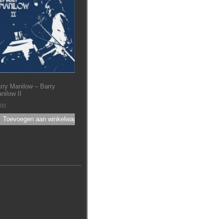
rry Manilow – Barry
nilow II
.00
Toevoegen aan winkelwagen