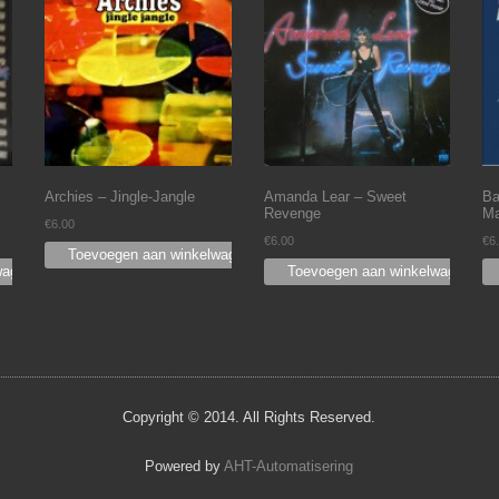
Archies – Jingle-Jangle
Amanda Lear – Sweet
Ba
Revenge
Ma
€
6.00
€
6.00
€
6
Toevoegen aan winkelwagen
wagen
Toevoegen aan winkelwagen
Copyright © 2014. All Rights Reserved.
Powered by
AHT-Automatisering