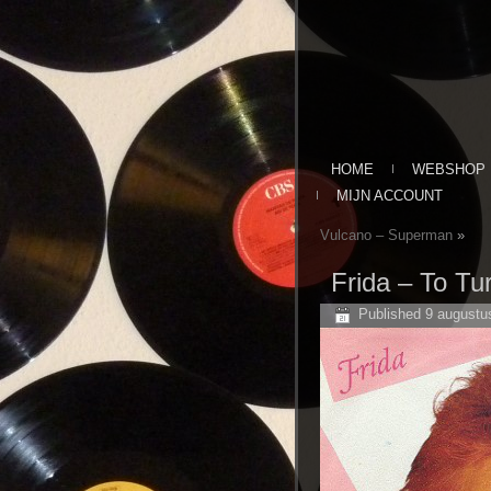
HOME
WEBSHOP
MIJN ACCOUNT
Vulcano ‎– Superman
»
Frida ‎– To Tu
Published
9 augustu