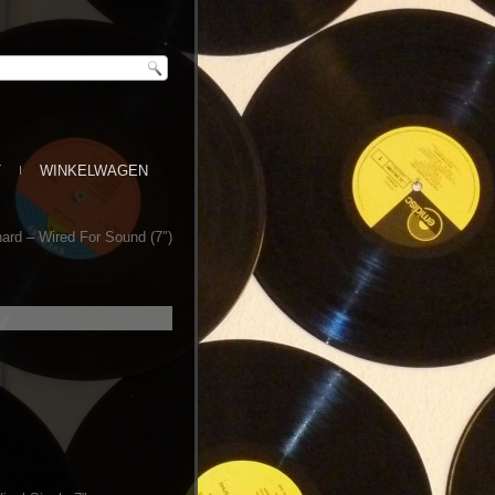
T
WINKELWAGEN
hard ‎– Wired For Sound (7″)