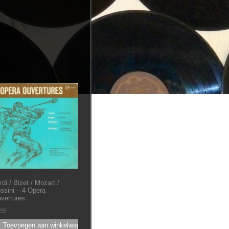
rdi / Bizet / Mozart /
ssini ‎– 4 Opera
vertures
.95
Toevoegen aan winkelwagen