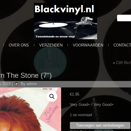
OVER ONS
VERZENDEN
VOORWAARDEN
CONTAC
«
Cliff Ric
rn The Stone (7″)
s 2019
|
By
admin
€
1.95
Very Good+ / Very Good+
1 op voorraad
Frida
Toevoegen aan winkelwagen