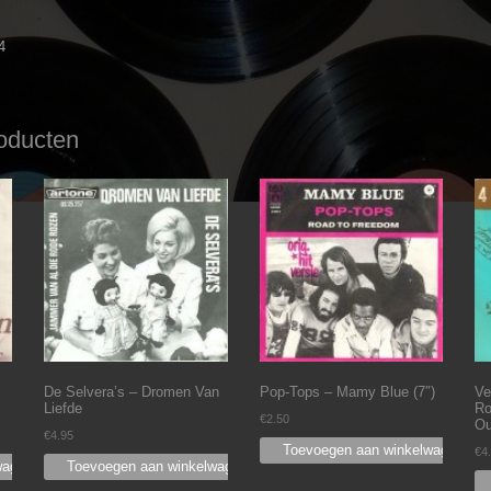
4
oducten
De Selvera’s ‎– Dromen Van
Pop-Tops ‎– Mamy Blue (7″)
Ve
Liefde
Ro
€
2.50
Ou
€
4.95
Toevoegen aan winkelwagen
€
4
wagen
Toevoegen aan winkelwagen