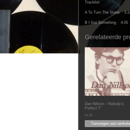
Tracklist:
A To Turn The Stone 3:2
B I Got Something 4:05
Gerelateerde pr
Dan Nillson – Nobody’s
Perfect 7”
€
4.95
Toevoegen aan winkel