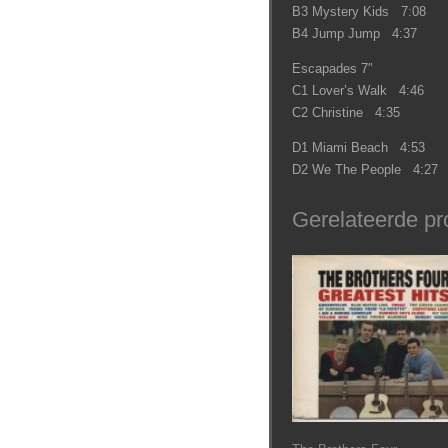
B3 Mystery Kids 7:08
B4 Jump Jump 4:37
Escapades 7″
C1 Lover’s Walk 4:46
C2 Christine 4:35
D1 Miami Beach 4:53
D2 We The People 4:27
Gerelateerde pr