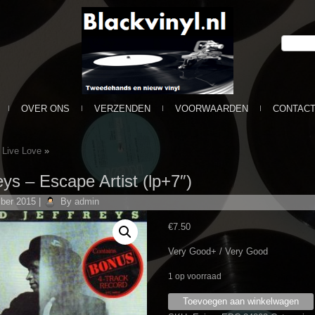
OVER ONS
VERZENDEN
VOORWAARDEN
CONTAC
 Live Love
»
ys ‎– Escape Artist (lp+7″)
ber 2015
|
By
admin
€
7.50
Very Good+ / Very Good
1 op voorraad
Garland
Toevoegen aan winkelwagen