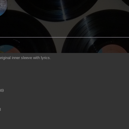
riginal inner sleeve with lyrics.
49
3