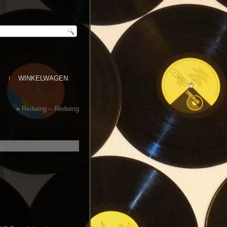
T
WINKELWAGEN
«
Redwing – Redwing