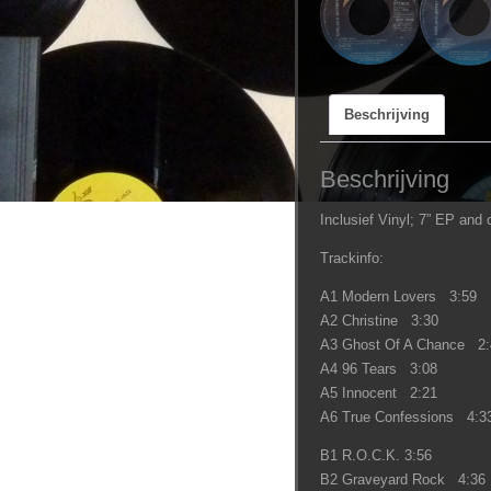
Beschrijving
Beschrijving
Inclusief Vinyl; 7” EP and o
Trackinfo:
A1 Modern Lovers 3:59
A2 Christine 3:30
A3 Ghost Of A Chance 2:
A4 96 Tears 3:08
A5 Innocent 2:21
A6 True Confessions 4:3
B1 R.O.C.K. 3:56
B2 Graveyard Rock 4:36