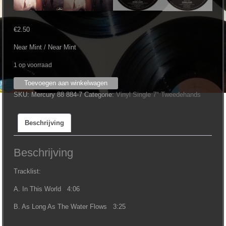
€
2.50
Near Mint / Near Mint
1 op voorraad
Gerard
Toevoegen aan winkelwagen
Joling
SKU:
Mercury 88 884-7
Categorie:
Vinyl Single 7" Tweedehands
‎–
In
Beschrijving
This
World
(7")
Beschrijving
aantal
Tracklist:
A. In This World 4:06
B. As Long As The Water Flows 3:25