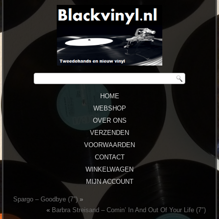
HOME
WEBSHOP
OVER ONS
VERZENDEN
VOORWAARDEN
CONTACT
WINKELWAGEN
MIJN ACCOUNT
Spargo ‎– Goodbye (7″)
»
«
Barbra Streisand ‎– Comin’ In And Out Of Your Life (7″)