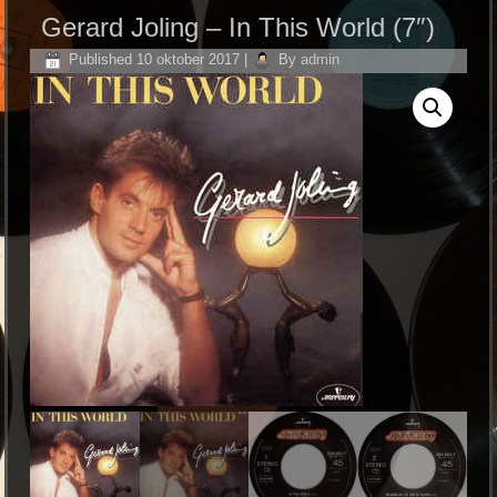
Gerard Joling ‎– In This World (7″)
Published
10 oktober 2017
|
By
admin