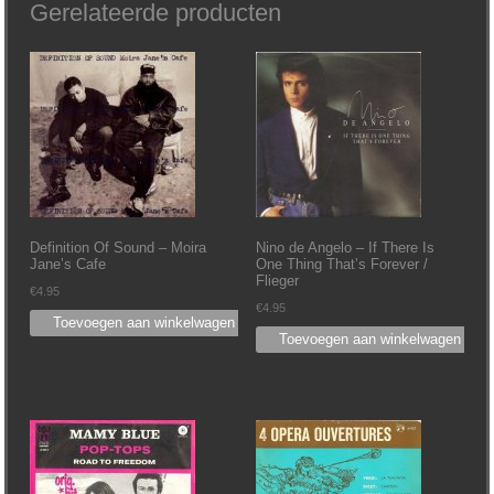
Gerelateerde producten
Definition Of Sound ‎– Moira
Nino de Angelo ‎– If There Is
Jane’s Cafe
One Thing That’s Forever /
Flieger
€
4.95
€
4.95
Toevoegen aan winkelwagen
Toevoegen aan winkelwagen