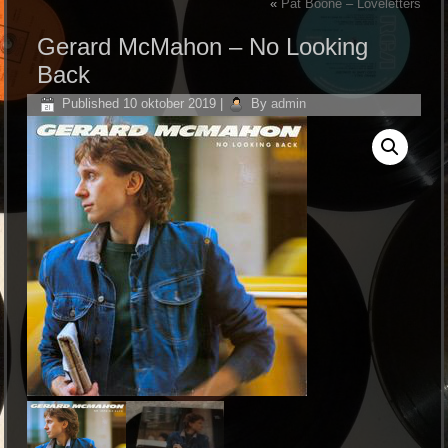
«
Pat Boone – Loveletters
Gerard McMahon ‎– No Looking
Back
Published
10 oktober 2019
|
By
admin