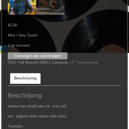
€
5.00
Mint / Very Good+
1 op voorraad
Gerard
Toevoegen aan winkelwagen
McMahon
SKU:
Full Moon25-0056-1
Categorie:
LP Tweedehands
‎–
No
Beschrijving
Looking
Back
aantal
Beschrijving
sleeve has small saw cut (cut out)
incl. original inner sleeve with lyrics.
Tracklist: