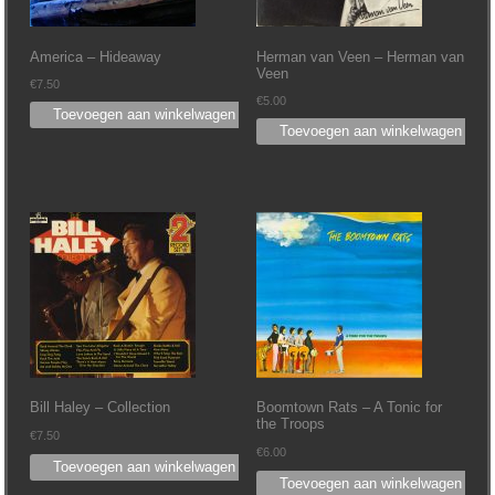
America – Hideaway
Herman van Veen – Herman van
Veen
€
7.50
€
5.00
Toevoegen aan winkelwagen
Toevoegen aan winkelwagen
Bill Haley – Collection
Boomtown Rats – A Tonic for
the Troops
€
7.50
€
6.00
Toevoegen aan winkelwagen
Toevoegen aan winkelwagen