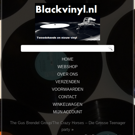
HOME
WEBSHOP
OVER ONS
VERZENDEN
VOORWAARDEN
CONTACT
WINKELWAGEN
MIJN ACCOUNT
The Gus Brendel Group/The Crazy Horses – Die Grosse Teenager
party
»