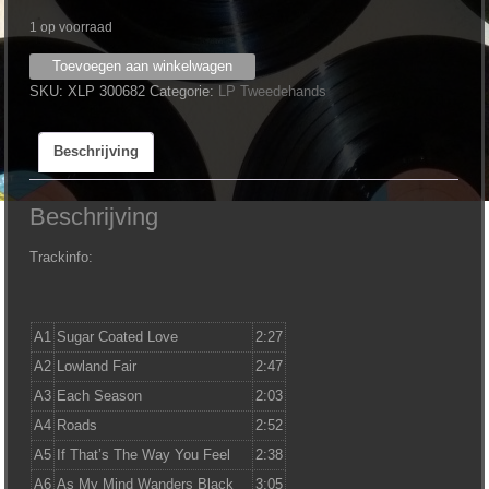
1 op voorraad
Groundspeed
Toevoegen aan winkelwagen
‎–
SKU:
XLP 300682
Categorie:
LP Tweedehands
Roads
aantal
Beschrijving
Beschrijving
Trackinfo:
A1
Sugar Coated Love
2:27
A2
Lowland Fair
2:47
A3
Each Season
2:03
A4
Roads
2:52
A5
If That’s The Way You Feel
2:38
A6
As My Mind Wanders Black
3:05