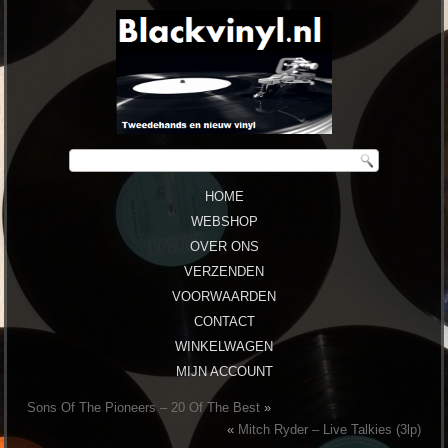
HOME
WEBSHOP
OVER ONS
VERZENDEN
VOORWAARDEN
CONTACT
WINKELWAGEN
MIJN ACCOUNT
Sons Of The Pioneers ‎– 20 Of The Best
»
«
Mitch Ryder ‎– Live Talkies (3lp)