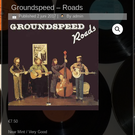
Groundspeed ‎– Roads
Published
2 juni 2017
|
By
admin
€
7.50
Near Mint / Very Good