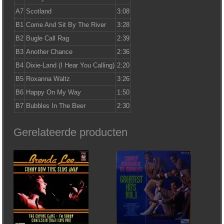
A7
Scotland
3:08
B1
Come And Sit By The River
3:28
B2
Bugle Call Rag
2:39
B3
Another Chance
2:36
B4
Dixie-Land (I Hear You Calling)
2:20
B5
Roxanna Waltz
3:26
B6
Happy On My Way
1:50
B7
Bubbles In The Beer
2:30
Gerelateerde producten