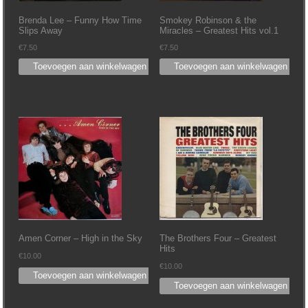
Brenda Lee – Funny How Time
Smokey Robinson & the
Slips Away
Miracles – Greatest Hits vol.1
€
7.50
€
7.50
Toevoegen aan winkelwagen
Toevoegen aan winkelwagen
Amen Corner – High in the Sky
The Brothers Four – Greatest
Hits
€
10.00
€
10.00
Toevoegen aan winkelwagen
Toevoegen aan winkelwagen