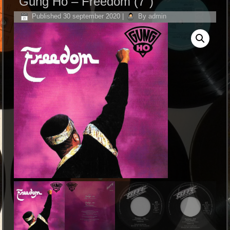
Gung Ho – Freedom (7″)
Published
30 september 2020
|
By
admin