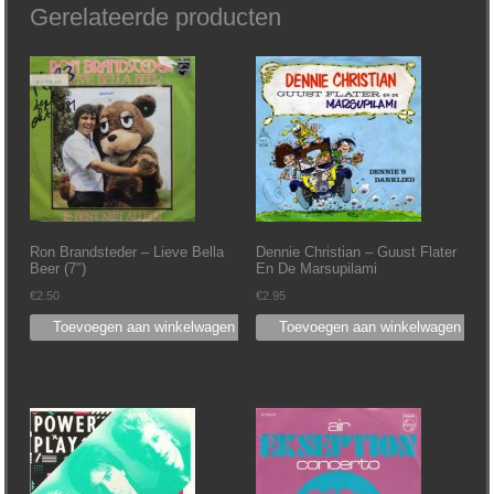
Gerelateerde producten
Ron Brandsteder ‎– Lieve Bella
Dennie Christian ‎– Guust Flater
Beer (7″)
En De Marsupilami
€
2.50
€
2.95
Toevoegen aan winkelwagen
Toevoegen aan winkelwagen