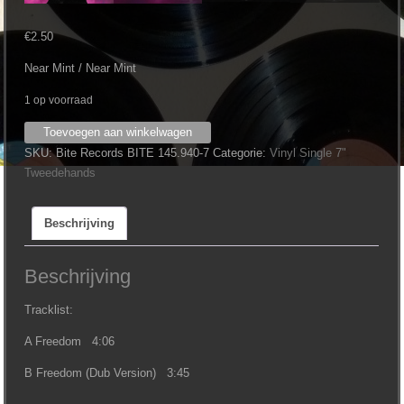
€
2.50
Near Mint / Near Mint
1 op voorraad
Gung
Toevoegen aan winkelwagen
Ho
SKU:
Bite Records BITE 145.940-7
Categorie:
Vinyl Single 7"
-
Tweedehands
Freedom
(7")
Beschrijving
aantal
Beschrijving
Tracklist:
A Freedom 4:06
B Freedom (Dub Version) 3:45