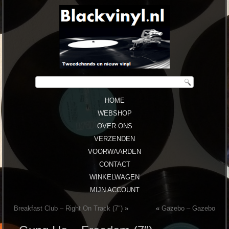
HOME
WEBSHOP
OVER ONS
VERZENDEN
VOORWAARDEN
CONTACT
WINKELWAGEN
MIJN ACCOUNT
Breakfast Club – Right On Track (7″)
»
«
Gazebo ‎– Gazebo