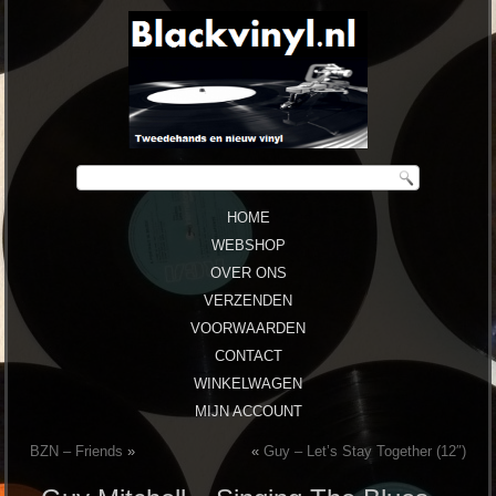
HOME
WEBSHOP
OVER ONS
VERZENDEN
VOORWAARDEN
CONTACT
WINKELWAGEN
MIJN ACCOUNT
BZN ‎– Friends
»
«
Guy – Let’s Stay Together (12″)