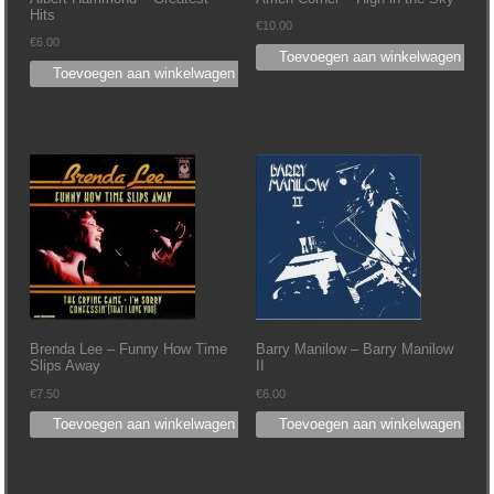
Hits
€
10.00
€
6.00
Toevoegen aan winkelwagen
Toevoegen aan winkelwagen
Brenda Lee – Funny How Time
Barry Manilow – Barry Manilow
Slips Away
II
€
7.50
€
6.00
Toevoegen aan winkelwagen
Toevoegen aan winkelwagen