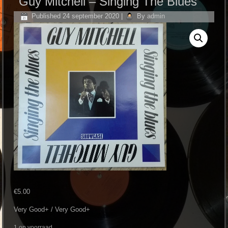
Guy Mitchell – Singing The Blues
Published
24 september 2020
|
By
admin
€
5.00
Very Good+ / Very Good+
1 op voorraad