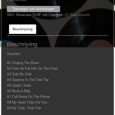
Guy
Toevoegen aan winkelwagen
Mitchell
SKU:
Showcase SLHP 144
Categorie:
LP Tweedehands
-
Singing
Beschrijving
The
Blues
aantal
Beschrijving
Tracklist:
A1 Singing The Blues
A2 Feet Up Pat Him On The Popo
A3 Side By Side
A4 Sparrow In The Tree Top
A5 Sippin’ Soda
A6 Rock-A-Billy
A7 Call Rosie On The Phone
A8 My Heart Cries For You
A9 My Truly, Truly Fair