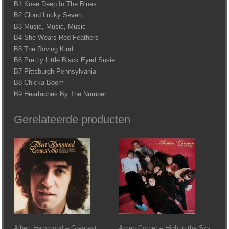
B1 Knee Deep In The Blues
B2 Cloud Lucky Seven
B3 Music, Music, Music
B4 She Wears Red Feathers
B5 The Roving Kind
B6 Prettly Little Black Eyed Susie
B7 Pittsburgh Pennsylvania
B8 Chicka Boom
B9 Heartaches By The Number
Gerelateerde producten
Albert Hammond – Greatest
Amen Corner – High in the Sky