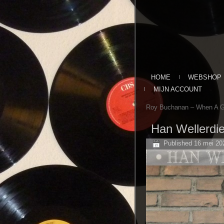
HOME
WEBSHOP
MIJN ACCOUNT
Roy Buchanan – When A Gu
Han Wellerdi
Published
16 mei 20