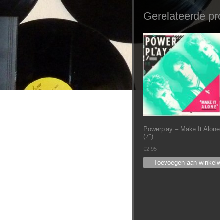
Gerelateerde pr
Powerplay – Make It Alone
(7″)
€
2.95
Toevoegen aan winkel