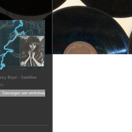
ncy Boyd ‎– Satellites
.50
Toevoegen aan winkelwagen