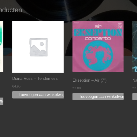
oducten
Diana Ross ‎– Tenderness
Ekseption – Air (7”)
Na
€
4.95
€
3.00
€
2
Toevoegen aan winkelwagen
Toevoegen aan winkelwagen
wagen