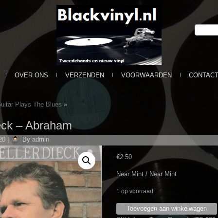
OVER ONS
VERZENDEN
VOORWAARDEN
CONTAC
itar Plays The Blues
»
eck ‎– Abraham
20
|
By
admin
€
2.50
Near Mint / Near Mint
1 op voorraad
Han
Toevoegen aan winkelwagen