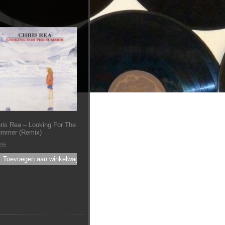
ris Rea ‎– Looking For The
mmer (Remix)
.95
Toevoegen aan winkelwagen