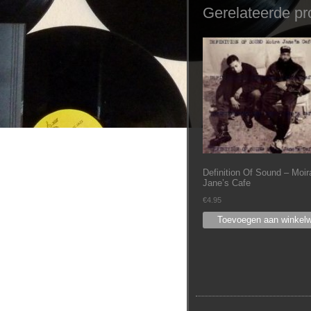
Gerelateerde pr
Definition Of Sound ‎– Moir
Jane’s Cafe
€
4.95
Toevoegen aan winkel