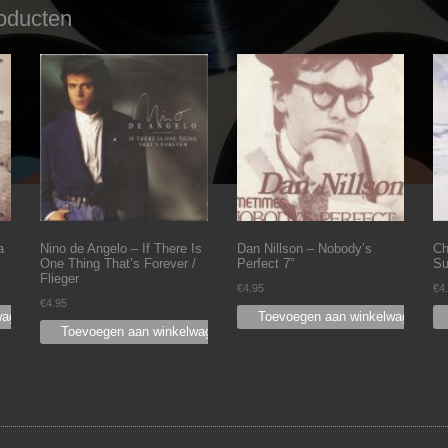
oducten
a
Nino de Angelo ‎– If There Is
Dan Nillson – Nobody’s
Ch
One Thing That’s Forever /
Perfect 7”
Su
Flieger
€
4.95
€
4
€
4.95
wagen
Toevoegen aan winkelwagen
Toevoegen aan winkelwagen