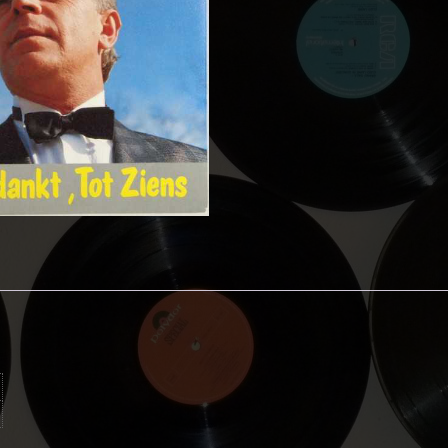
Bedankt,
Tot
Ziens
aantal