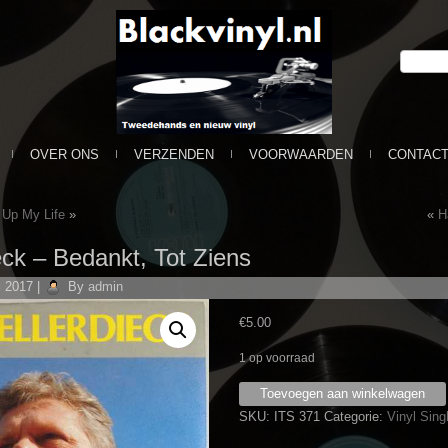
OVER ONS
VERZENDEN
VOORWAARDEN
CONTAC
 Up My Life
»
«
H
ck ‎– Bedankt, Tot Ziens
i 2017
|
By
admin
€
5.00
1 op voorraad
Han
Toevoegen aan winkelwagen
Wellerdieck
SKU:
ITS 371
Categorie:
Vinyl Sin
‎–