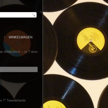
T
WINKELWAGEN
an Wellerdieck ‎– Je T’aime
gle 7" Tweedehands