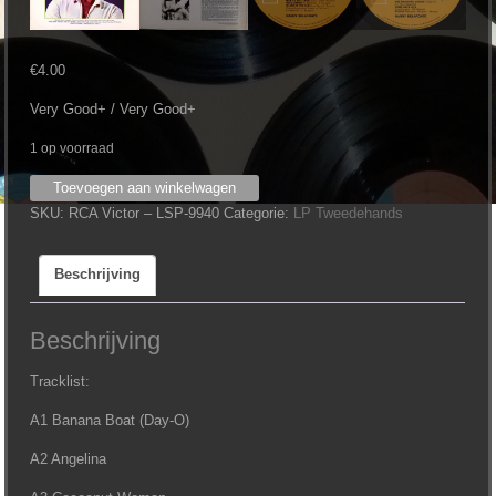
€
4.00
Very Good+ / Very Good+
1 op voorraad
Harry
Toevoegen aan winkelwagen
Belafonte
SKU:
RCA Victor ‎– LSP-9940
Categorie:
LP Tweedehands
‎–
Golden
Beschrijving
Records
/
Die
Beschrijving
Grossen
Erfolge
Tracklist:
aantal
A1 Banana Boat (Day-O)
A2 Angelina