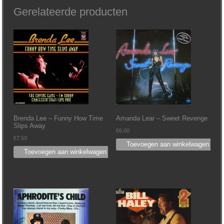
Gerelateerde producten
Brenda Lee – Funny How Time
Amanda Lear – Sweet Revenge
Slips Away
€
6.00
€
7.50
Toevoegen aan winkelwagen
Toevoegen aan winkelwagen