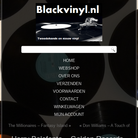
HOME
WEBSHOP
OVER ONS
VERZENDEN
VOORWAARDEN
CONTACT
WINKELWAGEN
MIJN ACCOUNT
The Millionaires ‎– Fantasy Island
»
«
Don Williams – A Touch of