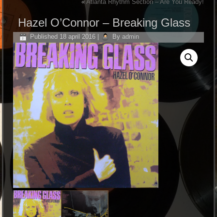
«
Atlanta Rhythm Section ‎– Are You Ready!
Hazel O’Connor ‎– Breaking Glass
Published
18 april 2016
|
By
admin