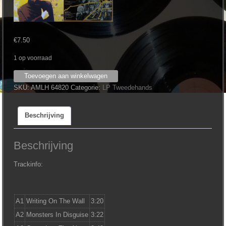
€
7.50
1 op voorraad
Hazel
Toevoegen aan winkelwagen
O'Connor
SKU:
AMLH 64820
Categorie:
LP Tweedehands
‎–
Breaking
Beschrijving
Glass
aantal
Beschrijving
Trackinfo:
A1
Writing On The Wall
3:20
A2
Monsters In Disguise
3:22