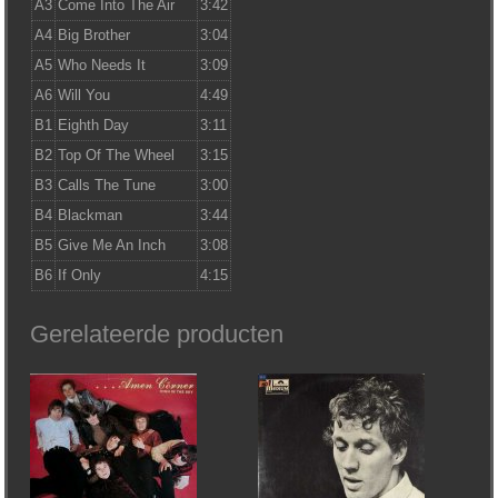
A3
Come Into The Air
3:42
A4
Big Brother
3:04
A5
Who Needs It
3:09
A6
Will You
4:49
B1
Eighth Day
3:11
B2
Top Of The Wheel
3:15
B3
Calls The Tune
3:00
B4
Blackman
3:44
B5
Give Me An Inch
3:08
B6
If Only
4:15
Gerelateerde producten