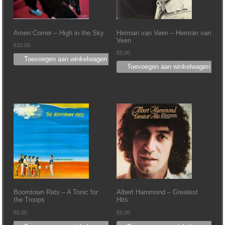
Amen Corner – High in the Sky
Herman van Veen – Herman van
Veen
€
10.00
€
5.00
Toevoegen aan winkelwagen
Toevoegen aan winkelwagen
Boomtown Rats – A Tonic for
Albert Hammond – Greatest
the Troops
Hits
€
6.00
€
6.00