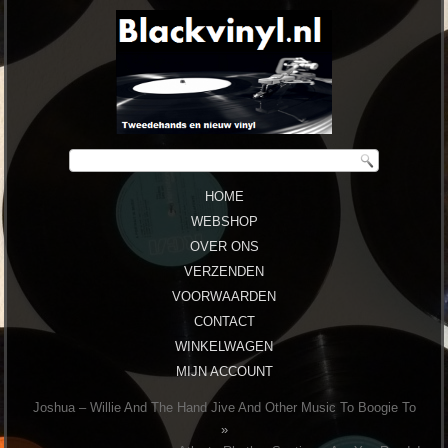
HOME
WEBSHOP
OVER ONS
VERZENDEN
VOORWAARDEN
CONTACT
WINKELWAGEN
MIJN ACCOUNT
Joshua ‎– Willie And The Hand Jive And Other Music To Boogie To
»