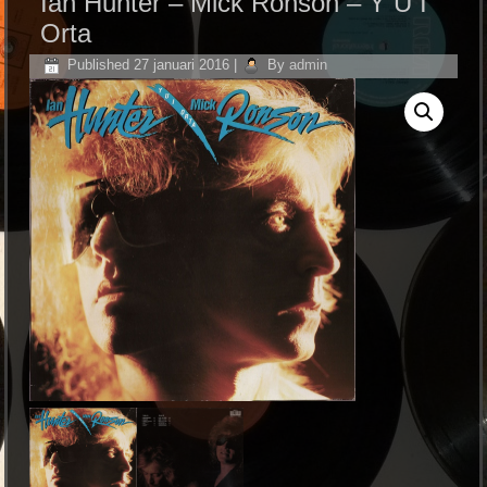
Ian Hunter – Mick Ronson ‎– Y U I
Orta
Published
27 januari 2016
|
By
admin