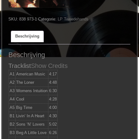
SKU:
838 973-1
Categorie:
LP Tweedehands
Beschrijving
Beschrijving
Tracklist
Show Credits
A1
American Music
4:17
A2
The Loner
4:48
A3
Womens Intuition
6:30
A4
Cool
4:28
A5
Big Time
4:00
B1
Livin’ In A Heart
4:30
B2
Sons ‘N’ Lovers
5:02
B3
Beg A Little Love
6:26