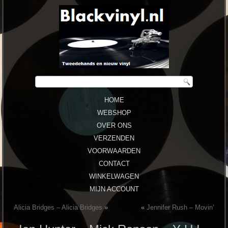
HOME
WEBSHOP
OVER ONS
VERZENDEN
VOORWAARDEN
CONTACT
WINKELWAGEN
MIJN ACCOUNT
Alicia Bridges ‎– Alicia Bridges
»
«
Jennifer Rush ‎– Movin’