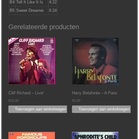
B4
Tell It Like It Is
4:22
B5
Sweet Dreamer
6:24
Gerelateerde producten
Cliff Richard – Live!
Harry Belafonte – A Paris
€
10.00
€
5.00
Toevoegen aan winkelwagen
Toevoegen aan winkelwagen