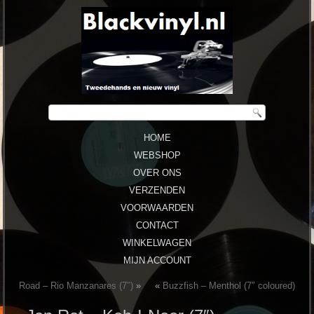
HOME
WEBSHOP
OVER ONS
VERZENDEN
VOORWAARDEN
CONTACT
WINKELWAGEN
MIJN ACCOUNT
Road ‎– Rio Manzanares (7″)
»
«
Buzzfish ‎– Menthol (7″ coloured)