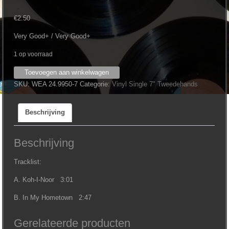
€
2.50
Very Good+ / Very Good+
1 op voorraad
Jan
Toevoegen aan winkelwagen
Rot
SKU:
WEA 24.9950-7
Categorie:
Vinyl Single 7" Tweedehands
‎–
Koh-
Beschrijving
I-
Noor
(7")
Beschrijving
aantal
Tracklist:
A. Koh-I-Noor 3:01
B. In My Hometown 2:47
Gerelateerde producten