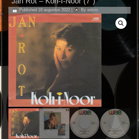
Jan Rot ‎– Koh-I-Noor (7″)
Published
18 augustus 2022
|
By
admin