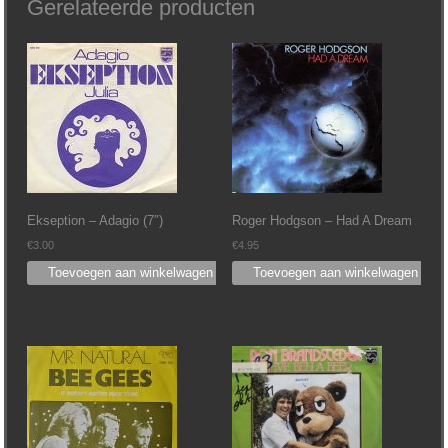
Gerelateerde producten
Ekseption – Adagio (7″)
Roger Hodgson ‎– Had A Dream
€
3.00
€
4.95
Toevoegen aan winkelwagen
Toevoegen aan winkelwagen