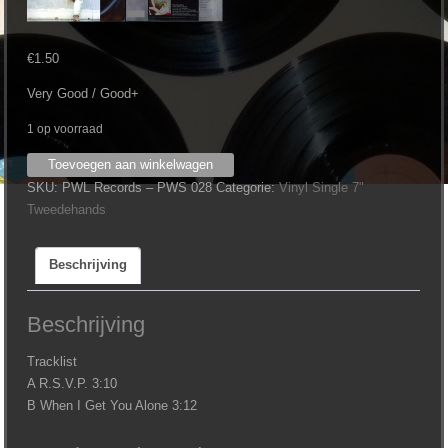
€
1.50
Very Good / Good+
1 op voorraad
Jason
Toevoegen aan winkelwagen
Donovan
SKU:
PWL Records ‎– PWS 028
Categorie:
Vinyl Single 7"
‎–
Tweedehands
R
S
Beschrijving
V
P
aantal
Beschrijving
Tracklist
A R.S.V.P. 3:10
B When I Get You Alone 3:12