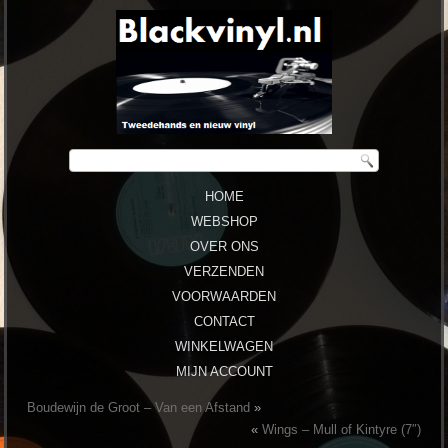
HOME
WEBSHOP
OVER ONS
VERZENDEN
VOORWAARDEN
CONTACT
WINKELWAGEN
MIJN ACCOUNT
Boudewijn de Groot – Van een Afstand
»
«
Wings – Mull of Kintyre (7″)