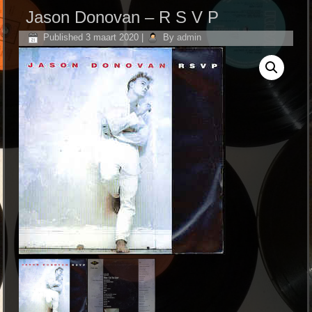
Jason Donovan ‎– R S V P
Published
3 maart 2020
|
By
admin