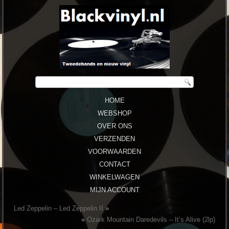
HOME
WEBSHOP
OVER ONS
VERZENDEN
VOORWAARDEN
CONTACT
WINKELWAGEN
MIJN ACCOUNT
Led Zeppelin – Led Zeppelin II
»
«
Ozark Mountain Daredevils – It’s Alive (2lp)