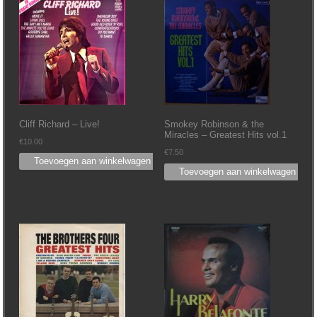
Cliff Richard – Live!
Smokey Robinson & the
Miracles – Greatest Hits vol.1
€
10.00
€
7.50
Toevoegen aan winkelwagen
Toevoegen aan winkelwagen