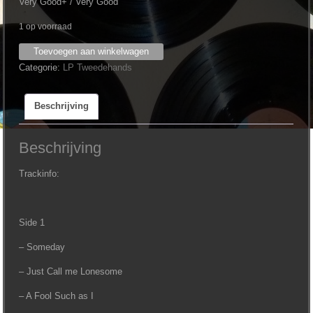
Very Good+ / Very Good
1 op voorraad
Jim
Toevoegen aan winkelwagen
Reeves
Categorie:
LP Tweedehands
-
Songs
Beschrijving
to
Warm
the
Beschrijving
Heart
aantal
Trackinfo:
Side 1
– Someday
– Just Call me Lonesome
– A Fool Such as I