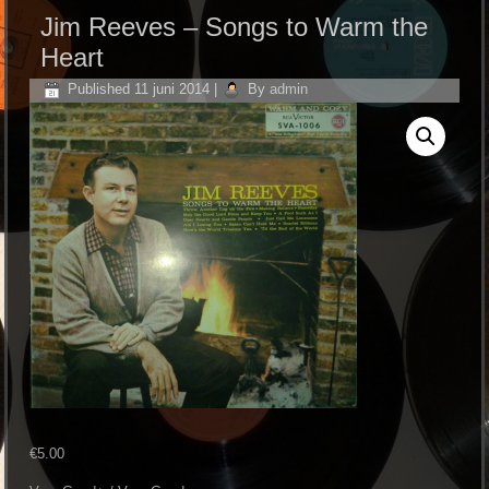
Jim Reeves – Songs to Warm the
Heart
Published
11 juni 2014
|
By
admin
€
5.00