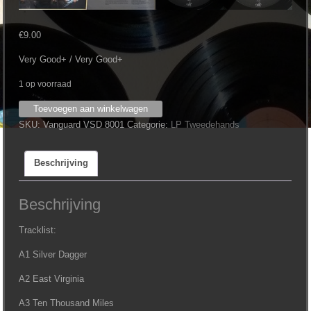
€
9.00
Very Good+ / Very Good+
1 op voorraad
Joan
Toevoegen aan winkelwagen
Baez
SKU:
Vanguard VSD 8001
Categorie:
LP Tweedehands
‎–
Joan
Beschrijving
Baez
aantal
Beschrijving
Tracklist:
A1 Silver Dagger
A2 East Virginia
A3 Ten Thousand Miles