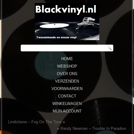
HOME
WEBSHOP
OVER ONS
VERZENDEN
VOORWAARDEN
CONTACT
WINKELWAGEN
MIJN ACCOUNT
Lindisfarne ‎– Fog On The Tyne
»
«
Randy Newman ‎– Trouble In Paradise