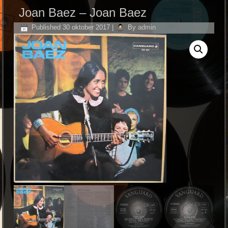
Joan Baez ‎– Joan Baez
Published
30 oktober 2017
|
By
admin