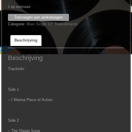
1 op voorraad
K.I.D.
Toevoegen aan winkelwagen
-
Categorie:
Maxi Single 12" Tweedehands
I
Wanna
Beschrijving
Piece
of
Action
Beschrijving
12''
aantal
Trackinfo:
Side 1
– I Wanna Piece of Action
Side 2
– The Shoop Song