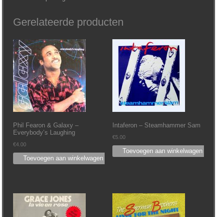
Gerelateerde producten
Phil Fearon & Galaxy ‎–
Intaferon ‎– Steamhammer Sam
Everybody’s Laughing
€
5.00
€
4.00
Toevoegen aan winkelwagen
Toevoegen aan winkelwagen