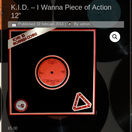
K.I.D. – I Wanna Piece of Action
12”
Published
19 februari 2014
|
By
admin
€
5.00