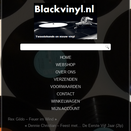
HOME
WEBSHOP
OVER ONS
VERZENDEN
VOORWAARDEN
CONTACT
WINKELWAGEN
MIJN ACCOUNT
Rex Gildo – Feuer im Wind
»
«
Dennie Christian – Feest met… De Eerste Vijf Jaar (2lp)