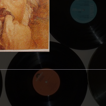
Love
Will
Turn
You
Around
aantal