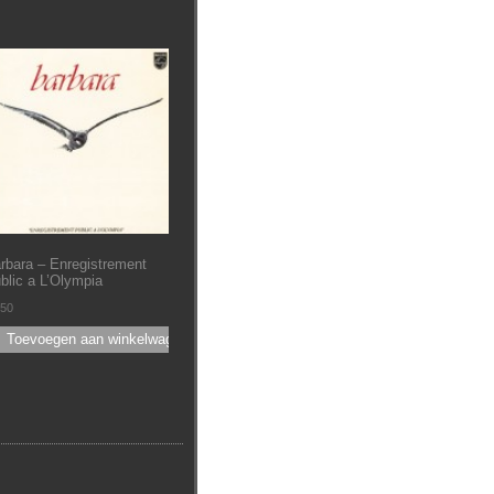
rbara – Enregistrement
blic a L’Olympia
.50
Toevoegen aan winkelwagen