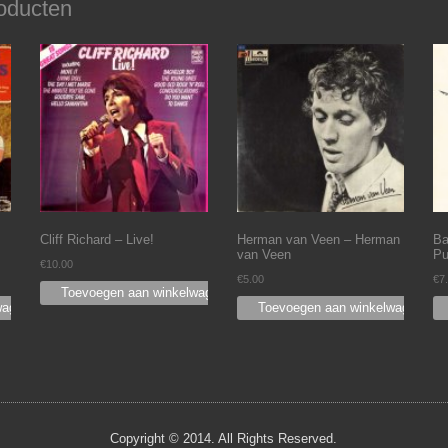
oducten
Cliff Richard – Live!
Herman van Veen – Herman
Ba
van Veen
Pu
€
10.00
€
5.00
€
7
Toevoegen aan winkelwagen
wagen
Toevoegen aan winkelwagen
Copyright © 2014. All Rights Reserved.