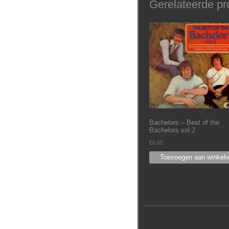
Gerelateerde pr
Bachelors – Best of the
Bachelors vol.2
€
6.00
Toevoegen aan winkel