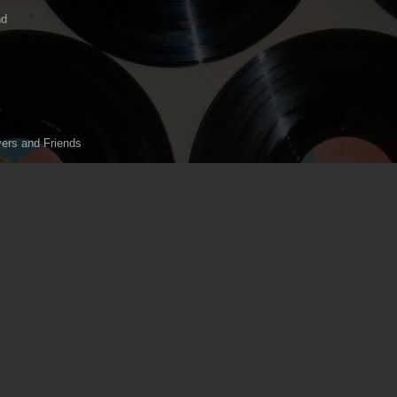
nd
ers and Friends