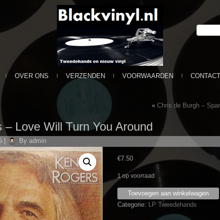
OVER ONS
VERZENDEN
VOORWAARDEN
CONTAC
«
Chris de Burgh – Span
‎– Love Will Turn You Around
5
|
By
admin
€
7.50
1 op voorraad
Kenny
Toevoegen aan winkelwagen
Rogers
Categorie:
LP Tweedehands
‎–