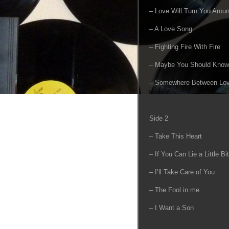
– Love Will Turn You Arou
– A Love Song
– Fighting Fire With Fire
– Maybe You Should Know
– Somewhere Between Lov
Side 2
– Take This Heart
– If You Can Lie a Little Bit
– I’ll Take Care of You
– The Fool in me
– I Want a Son