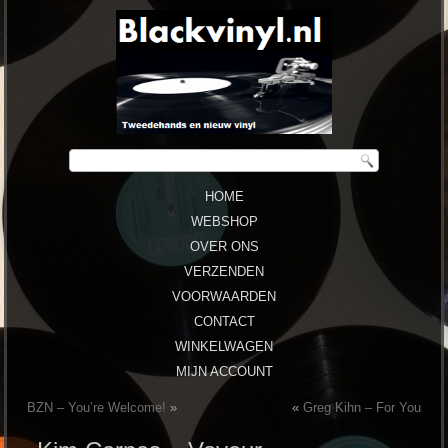
HOME
WEBSHOP
OVER ONS
VERZENDEN
VOORWAARDEN
CONTACT
WINKELWAGEN
MIJN ACCOUNT
BZN ‎– You’re Welcome!
»
«
Greg Kihn ‎– For You