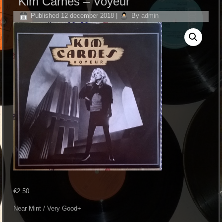
Kim Carnes ‎– Voyeur
Published
12 december 2018
|
By
admin
€
2.50
Near Mint / Very Good+