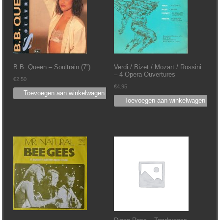
B.B. Queen ‎– Soultrain (7”)
Verdi / Bizet / Mozart / Rossini
‎– 4 Opera Ouvertures
€
2.50
€
4.95
Toevoegen aan winkelwagen
Toevoegen aan winkelwagen