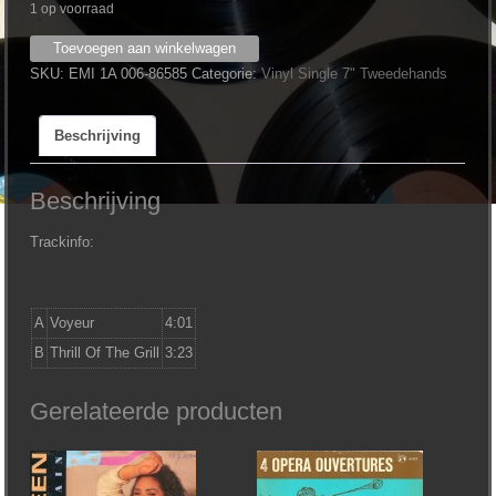
1 op voorraad
Kim
Toevoegen aan winkelwagen
Carnes
SKU:
EMI 1A 006-86585
Categorie:
Vinyl Single 7" Tweedehands
‎–
Voyeur
Beschrijving
aantal
Beschrijving
Trackinfo:
A
Voyeur
4:01
B
Thrill Of The Grill
3:23
Gerelateerde producten