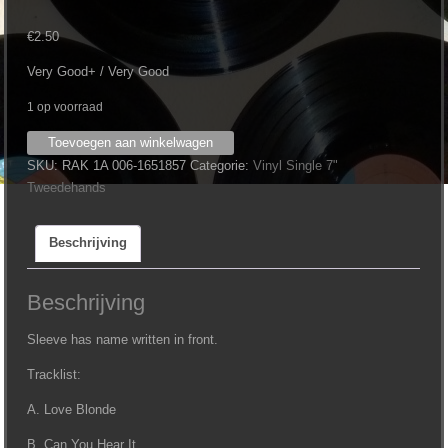
€
2.50
Very Good+ / Very Good
1 op voorraad
Kim
Toevoegen aan winkelwagen
Wilde
SKU:
RAK 1A 006-1651857
Categorie:
Vinyl Single 7"
‎–
Tweedehands
Love
Blonde
Beschrijving
(7")
aantal
Beschrijving
Sleeve has name written in front.
Tracklist:
A. Love Blonde
B. Can You Hear It