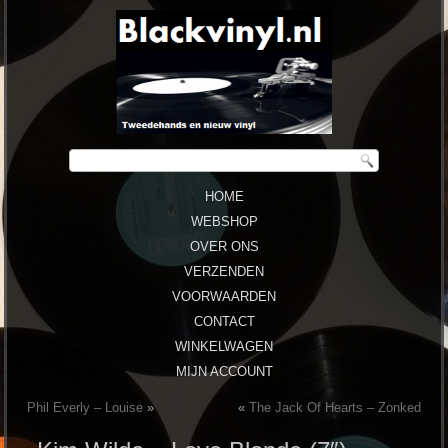
HOME
WEBSHOP
OVER ONS
VERZENDEN
VOORWAARDEN
CONTACT
WINKELWAGEN
MIJN ACCOUNT
Phil Everly ‎– Louise
»
«
The Jack Of Hearts ‎– Zonked