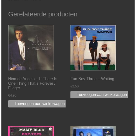
Gerelateerde producten
Nino de Angelo ‎– If There Is
Fun Boy Three ‎– Waiting
One Thing That’s Forever /
€
2.50
Flieger
Toevoegen aan winkelwagen
€
4.95
Toevoegen aan winkelwagen