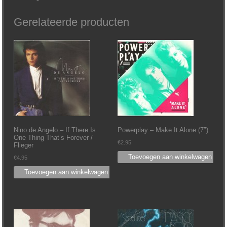
Gerelateerde producten
Nino de Angelo ‎– If There Is
Powerplay – Make It Alone (7″)
One Thing That’s Forever /
€
2.95
Flieger
Toevoegen aan winkelwagen
€
4.95
Toevoegen aan winkelwagen