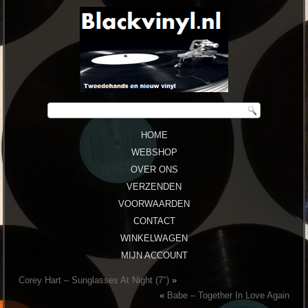
HOME
WEBSHOP
OVER ONS
VERZENDEN
VOORWAARDEN
CONTACT
WINKELWAGEN
MIJN ACCOUNT
Corey Hart ‎– Sunglasses At Night (7″)
»
«
Babe ‎– Together In Love Again