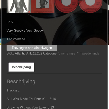
€
2.50
Very Good+ / Very Good+
1 op voorraad
Leif
Toevoegen aan winkelwagen
Garrett
SKU:
Atlantic ATL.11.202
Categorie:
Vinyl Single 7" Tweedehands
‎–
I
Beschrijving
Was
Made
For
Beschrijving
Dancin'
(7")
Tracklist:
aantal
A. I Was Made For Dancin’ 3:14
B. Living Without Your Love 3:13