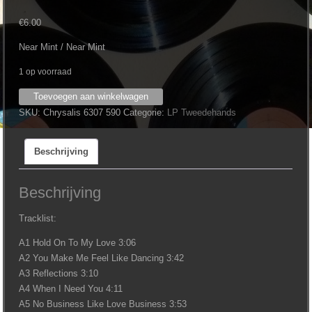
€
6.00
Near Mint / Near Mint
1 op voorraad
Leo
Toevoegen aan winkelwagen
Sayer
SKU:
Chrysalis 6307 590
Categorie:
LP Tweedehands
-
Endless
Beschrijving
Flight
aantal
Beschrijving
Tracklist:
A1 Hold On To My Love 3:06
A2 You Make Me Feel Like Dancing 3:42
A3 Reflections 3:10
A4 When I Need You 4:11
A5 No Business Like Love Business 3:53