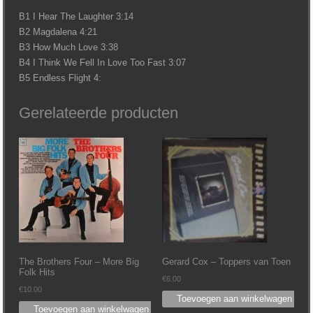
B1 I Hear The Laughter 3:14
B2 Magdalena 4:21
B3 How Much Love 3:38
B4 I Think We Fell In Love Too Fast 3:07
B5 Endless Flight 4:
Gerelateerde producten
The Brothers Four – More Big
Gerard Cox – Toppers van Toen
Folk Hits
€
6.00
€
10.00
Toevoegen aan winkelwagen
Toevoegen aan winkelwagen