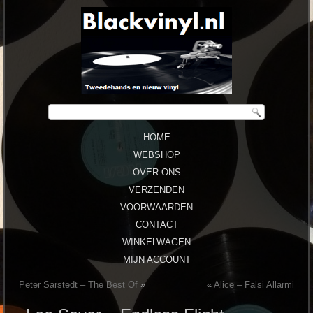
HOME
WEBSHOP
OVER ONS
VERZENDEN
VOORWAARDEN
CONTACT
WINKELWAGEN
MIJN ACCOUNT
Peter Sarstedt – The Best Of
»
«
Alice – Falsi Allarmi