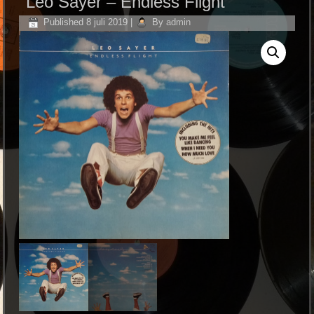
Leo Sayer – Endless Flight
Published
8 juli 2019
|
By
admin