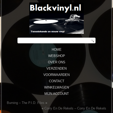
HOME
WEBSHOP
OVER ONS
VERZENDEN
VOORWAARDEN
CONTACT
WINKELWAGEN
MIJN ACCOUNT
Burning ‎– The P​.​I​.​D. Files
»
«
Corry En De Rekels ‎– Corry En De Rekels