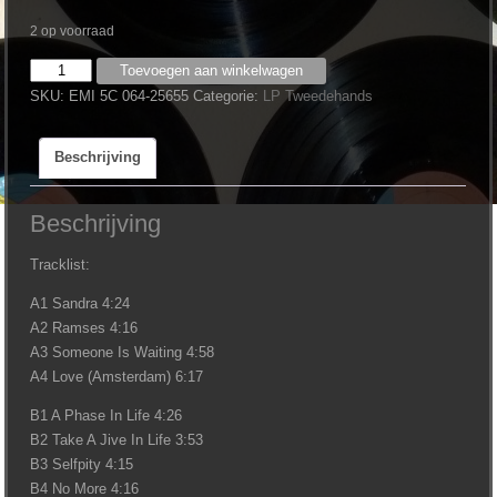
2 op voorraad
Lucifer
Toevoegen aan winkelwagen
‎–
SKU:
EMI 5C 064-25655
Categorie:
LP Tweedehands
Margriet
aantal
Beschrijving
Beschrijving
Tracklist:
A1 Sandra 4:24
A2 Ramses 4:16
A3 Someone Is Waiting 4:58
A4 Love (Amsterdam) 6:17
B1 A Phase In Life 4:26
B2 Take A Jive In Life 3:53
B3 Selfpity 4:15
B4 No More 4:16