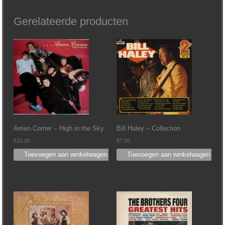
Gerelateerde producten
Amen Corner – High in the Sky
Bill Haley – Collection
€
10.00
€
7.50
Toevoegen aan winkelwagen
Toevoegen aan winkelwagen