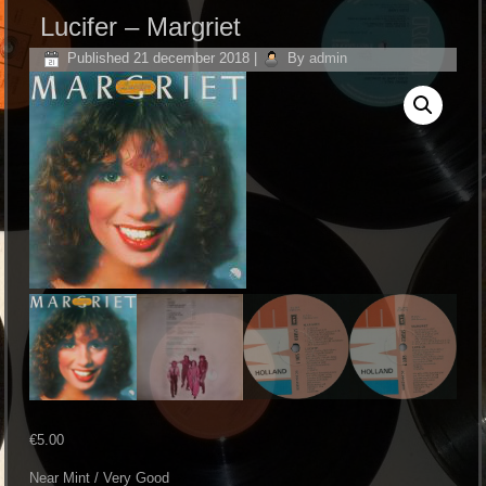
Lucifer ‎– Margriet
Published
21 december 2018
|
By
admin
€
5.00
Near Mint / Very Good