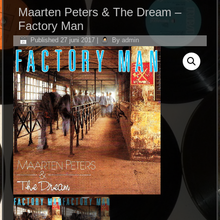
Maarten Peters & The Dream ‎–
Factory Man
Published
27 juni 2017
|
By
admin