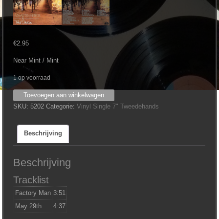
€
2.95
Near Mint / Mint
1 op voorraad
Maarten
Toevoegen aan winkelwagen
Peters
SKU:
5202
Categorie:
Vinyl Single 7" Tweedehands
&
The
Beschrijving
Dream
‎–
Factory
Beschrijving
Man
Tracklist
aantal
Factory Man
3:51
May 29th
4:37