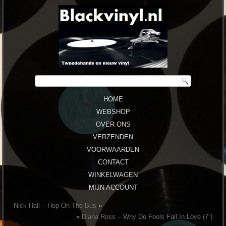
HOME
WEBSHOP
OVER ONS
VERZENDEN
VOORWAARDEN
CONTACT
WINKELWAGEN
MIJN ACCOUNT
Nick Hall ‎– Hop On The Bus
»
«
Diana Ross ‎– Why Do Fools Fall In Love (7”)