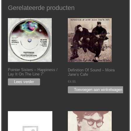
Gerelateerde producten
Pointer Sisters ‎– Happiness /
Definition Of Sound ‎– Moira
Lay It On The Line 7”
Jane’s Cafe
Lees verder
€
4.95
Toevoegen aan winkelwagen