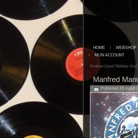
HOME
WEBSHOP
MIJN ACCOUNT
Andrew Lloyd Webber And T
Manfred Mann
Published
28 maart 