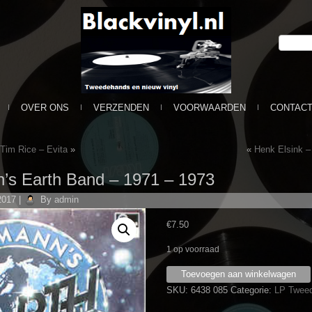
OVER ONS
VERZENDEN
VOORWAARDEN
CONTAC
im Rice ‎– Evita
»
«
Henk Elsink ‎
’s Earth Band ‎– 1971 – 1973
2017
|
By
admin
€
7.50
1 op voorraad
Manfred
Toevoegen aan winkelwagen
Mann's
SKU:
6438 085
Categorie:
LP Twee
Earth