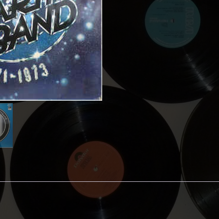
Band
‎–
1971
-
1973
aantal