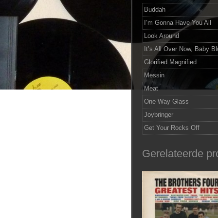
Buddah
I’m Gonna Have You All
Look Around
It’s All Over Now, Baby B
Glorified Magnified
Messin
Meat
One Way Glass
Joybringer
Get Your Rocks Off
Gerelateerde pr