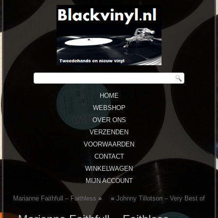
HOME
WEBSHOP
OVER ONS
VERZENDEN
VOORWAARDEN
CONTACT
WINKELWAGEN
MIJN ACCOUNT
Marianne Faithfull ‎– Faithless
»
«
Johnny Tillotson – Very Best of