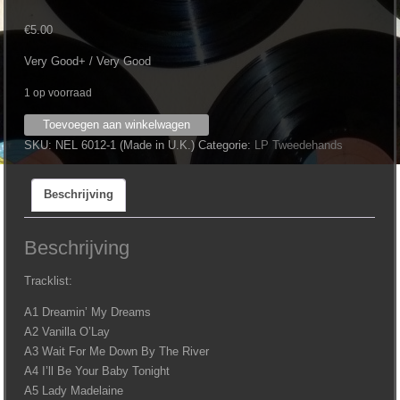
€
5.00
Very Good+ / Very Good
1 op voorraad
Marianne
Toevoegen aan winkelwagen
Faithfull
SKU:
NEL 6012-1 (Made in U.K.)
Categorie:
LP Tweedehands
‎–
Faithless
Beschrijving
aantal
Beschrijving
Tracklist:
A1 Dreamin’ My Dreams
A2 Vanilla O’Lay
A3 Wait For Me Down By The River
A4 I’ll Be Your Baby Tonight
A5 Lady Madelaine