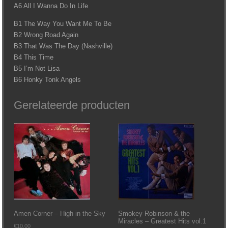
A6 All I Wanna Do In Life
B1 The Way You Want Me To Be
B2 Wrong Road Again
B3 That Was The Day (Nashville)
B4 This Time
B5 I’m Not Lisa
B6 Honky Tonk Angels
Gerelateerde producten
Amen Corner – High in the Sky
Smokey Robinson & the
Miracles – Greatest Hits vol.1
€
10.00