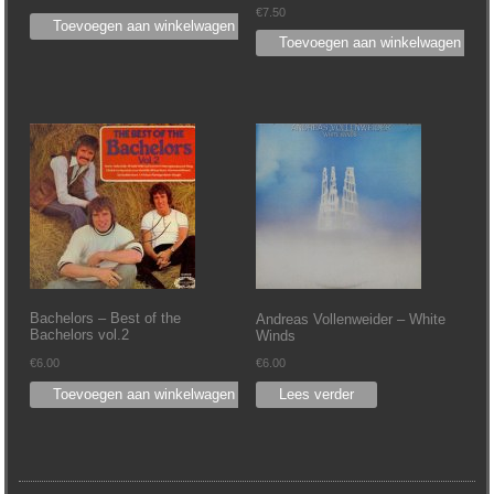
€
7.50
Toevoegen aan winkelwagen
Toevoegen aan winkelwagen
Bachelors – Best of the
Andreas Vollenweider – White
Bachelors vol.2
Winds
€
6.00
€
6.00
Toevoegen aan winkelwagen
Lees verder