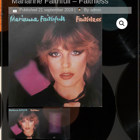
Marianne Faithfull ‎– Faithless
Published
21 september 2019
|
By
admin