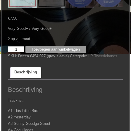
€
7.50
Very Good+ / Very Good+
2 op voorraad
Marianne
Toevoegen aan winkelwagen
Faithfull
SKU:
Decca 6454 027 (grey sleeve)
Categorie:
LP Tweedehands
‎–
This
Beschrijving
Little
Bird
aantal
Beschrijving
Tracklist:
A1 This Little Bird
A2 Yesterday
A3 Sunny Goodge Street
A4 Coquillages