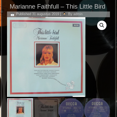
Marianne Faithfull ‎– This Little Bird
Published
31 augustus 2019
|
By
admin