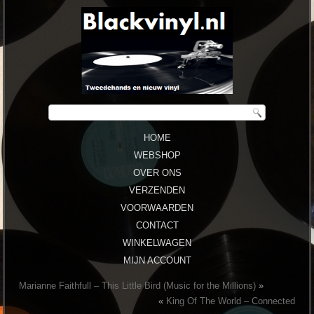
HOME
WEBSHOP
OVER ONS
VERZENDEN
VOORWAARDEN
CONTACT
WINKELWAGEN
MIJN ACCOUNT
Marianne Faithfull ‎– This Little Bird (Music for the Millions)
»
«
King Of The World – Connected