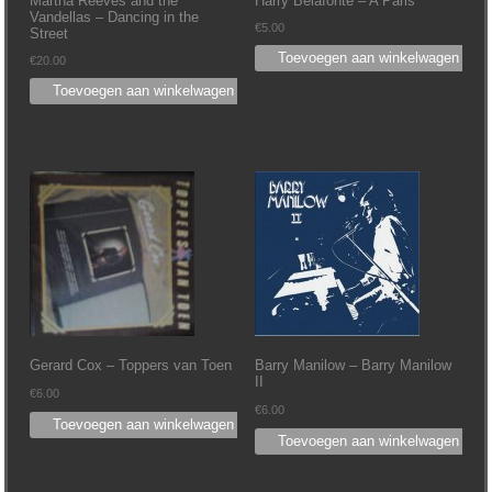
Vandellas – Dancing in the
€
5.00
Street
Toevoegen aan winkelwagen
€
20.00
Toevoegen aan winkelwagen
Gerard Cox – Toppers van Toen
Barry Manilow – Barry Manilow
II
€
6.00
€
6.00
Toevoegen aan winkelwagen
Toevoegen aan winkelwagen