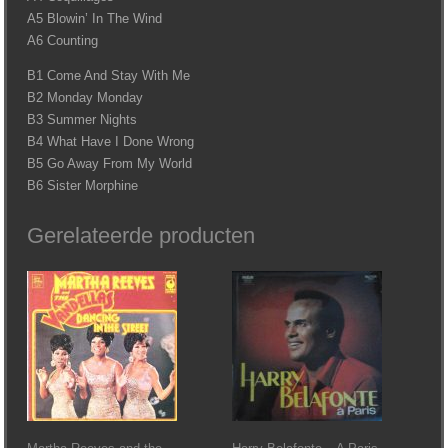
A5 Blowin’ In The Wind
A6 Counting
B1 Come And Stay With Me
B2 Monday Monday
B3 Summer Nights
B4 What Have I Done Wrong
B5 Go Away From My World
B6 Sister Morphine
Gerelateerde producten
Martha Reeves and the
Harry Belafonte – A Paris