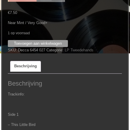
€
7.50
Near Mint / Very Good+
1 op voorraad
Marianne
Toevoegen aan winkelwagen
Faithfull
SKU:
Decca 6454 027
Categorie:
LP Tweedehands
-
This
Beschrijving
Little
Bird
aantal
Beschrijving
Trackinfo:
Side 1
– This Little Bird