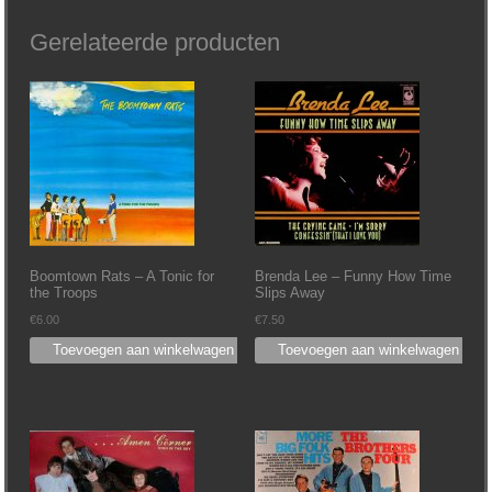
Gerelateerde producten
Boomtown Rats – A Tonic for
Brenda Lee – Funny How Time
the Troops
Slips Away
€
6.00
€
7.50
Toevoegen aan winkelwagen
Toevoegen aan winkelwagen