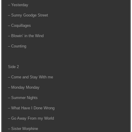
– Yesterday
– Sunny Goodge Street
– Coquillages
– Blowin’ in the Wind
– Counting
Side 2
– Come and Stay With me
– Monday Monday
– Summer Nights
– What Have I Done Wrong
– Go Away From my World
– Sister Morphine