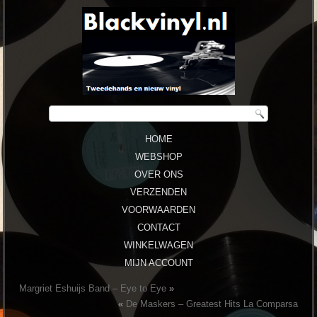
HOME
WEBSHOP
OVER ONS
VERZENDEN
VOORWAARDEN
CONTACT
WINKELWAGEN
MIJN ACCOUNT
Margriet Eshuijs Band – Eye to Eye
»
«
De Maskers – Greatest Hits La Comparsa