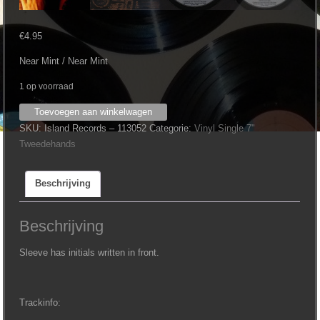
€
4.95
Near Mint / Near Mint
1 op voorraad
Melissa
Toevoegen aan winkelwagen
Etheridge
SKU:
Island Records – 113052
Categorie:
Vinyl Single 7"
‎–
Tweedehands
You
Can
Beschrijving
Sleep
While
I
Beschrijving
Drive
(7")
Sleeve has initials written in front.
aantal
Trackinfo: