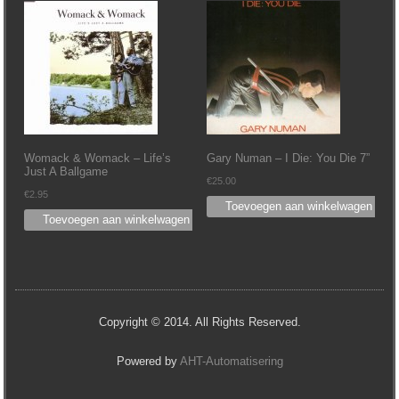
Womack & Womack ‎– Life’s
Gary Numan – I Die: You Die 7”
Just A Ballgame
€
25.00
€
2.95
Toevoegen aan winkelwagen
Toevoegen aan winkelwagen
Copyright © 2014. All Rights Reserved.
Powered by
AHT-Automatisering