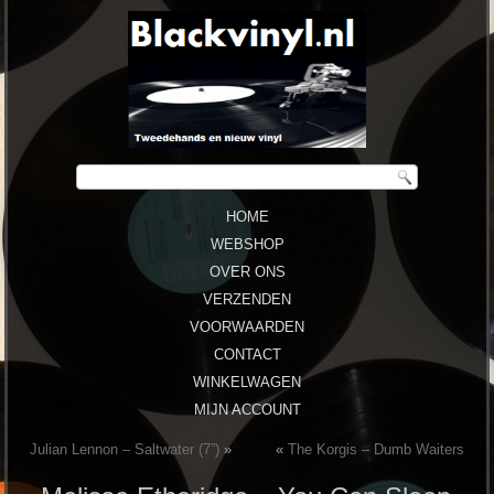
HOME
WEBSHOP
OVER ONS
VERZENDEN
VOORWAARDEN
CONTACT
WINKELWAGEN
MIJN ACCOUNT
Julian Lennon ‎– Saltwater (7”)
»
«
The Korgis ‎– Dumb Waiters