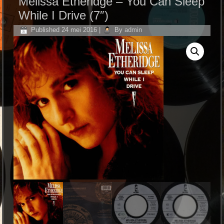
Melissa Etheridge ‎– You Can Sleep
While I Drive (7″)
Published
24 mei 2016
|
By
admin