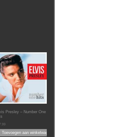
vis Presley ‎– Number One
ts
7.99
Toevoegen aan winkelwagen