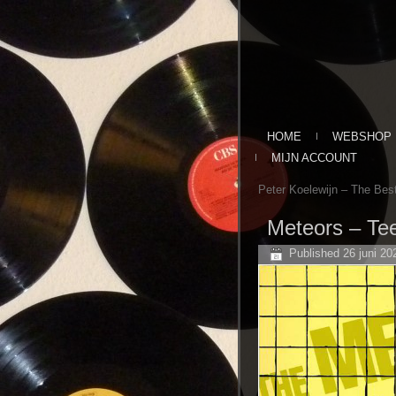
HOME
WEBSHOP
MIJN ACCOUNT
Peter Koelewijn – The Best
Meteors – Te
Published
26 juni 20