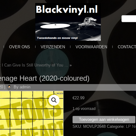
OVER ONS
VERZENDEN
VOORWAARDEN
CONTAC
 I Can Give Is Still Unworthy of You …
»
enage Heart (2020-coloured)
20
|
By
admin
€
22.99
1 op voorraad
Meteors
Toevoegen aan winkelwagen
-
SKU:
MOVLP2648
Categorie:
LP N
Teenage