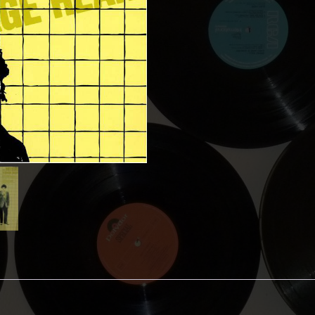
Heart
(2020-
coloured)
aantal