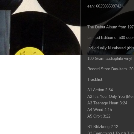
ean: 602508538742
The Debut Album from 197
Limited Edition of 500 cop
Individually Numbered (th
180 Gram audiophile vinyl
Record Store Day-item 20
Tracklist:
A1 Action 2:54
A2 It’s You, Only You (Me
A3 Teenage Heart 3:24
A4 Wired 4:15
A5 Orbit 3:22
B1 Blitzkrieg 2:12
B2 Everything I Touch Turn