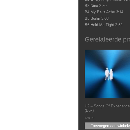
B3 Nina 2:30
B4 My Balls Ache 3:14
B5 Berlin 3:08
B6 Hold Me Tight 2:52
Gerelateerde pr
U2 ‎– Songs Of Experience
(Box)
€
89.99
Toevoegen aan winkel