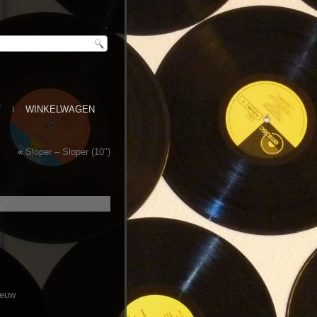
T
WINKELWAGEN
«
Sloper – Sloper (10″)
ieuw