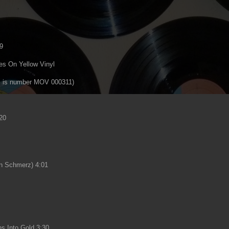
9
ies On Yellow Vinyl
is is number MOV 000311)
20
in Schmerz) 4:01
s Into Gold 3:30