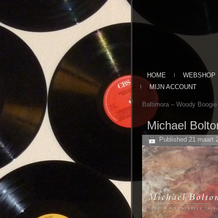
HOME
WEBSHOP
MIJN ACCOUNT
Baltimora ‎– Woody Boogie
Michael Bolto
Published
21 maart 