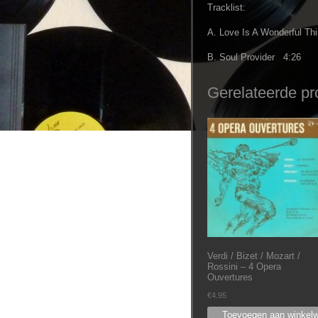
Tracklist:
A. Love Is A Wonderful Th
B. Soul Provider 4:26
Gerelateerde pr
Verdi / Bizet / Mozart /
Rossini ‎– 4 Opera
Ouvertures
€
4.95
Toevoegen aan winkel