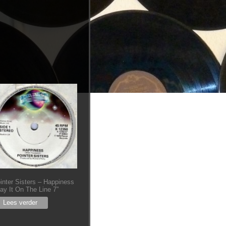
inter Sisters ‎– Happiness
Lay It On The Line 7”
Lees verder