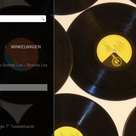
T
WINKELWAGEN
«
Brenda Lee ‎– Brenda Lee
ngle 7" Tweedehands