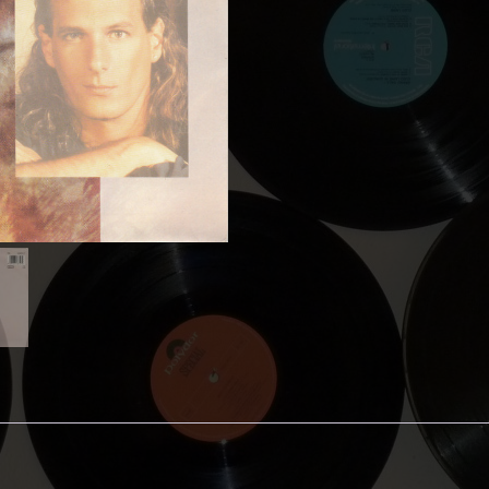
Love
Is
A
Wonderful
Thin
(7")
aantal