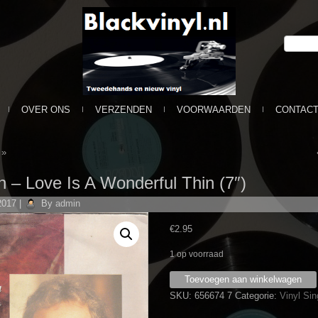
OVER ONS
VERZENDEN
VOORWAARDEN
CONTAC
»
n ‎– Love Is A Wonderful Thin (7″)
2017
|
By
admin
€
2.95
1 op voorraad
Michael
Toevoegen aan winkelwagen
Bolton
SKU:
656674 7
Categorie:
Vinyl Si
‎–