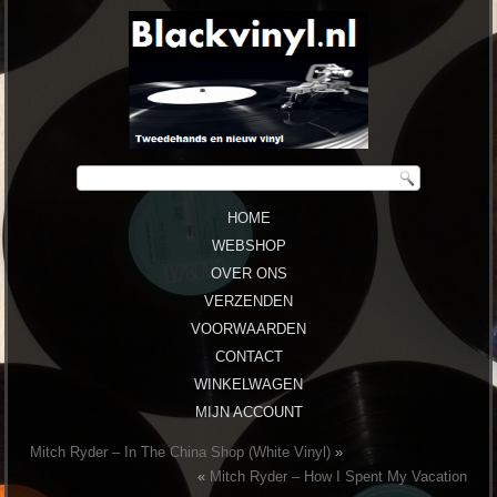
HOME
WEBSHOP
OVER ONS
VERZENDEN
VOORWAARDEN
CONTACT
WINKELWAGEN
MIJN ACCOUNT
Mitch Ryder ‎– In The China Shop (White Vinyl)
»
«
Mitch Ryder ‎– How I Spent My Vacation