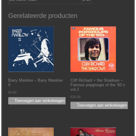
Gerelateerde producten
Barry Manilow – Barry Manilow
Cliff Richard + the Shadows –
II
Famous popgroups of the ’60 s
vol.2
€
6.00
€
20.00
Toevoegen aan winkelwagen
Toevoegen aan winkelwagen