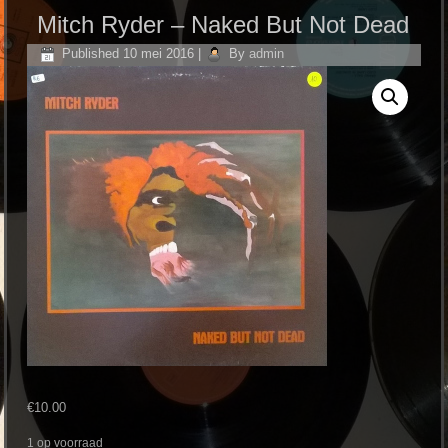
Mitch Ryder ‎– Naked But Not Dead
Published
10 mei 2016
|
By
admin
€
10.00
1 op voorraad