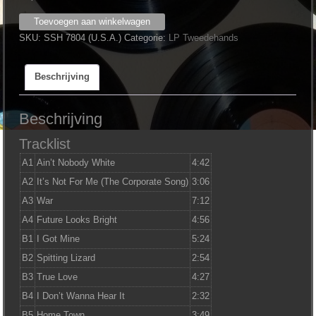
Mitch
Toevoegen aan winkelwagen
Ryder
SKU:
SSH 7804 (U.S.A.)
Categorie:
LP Tweedehands
‎–
Naked
Beschrijving
But
Not
Dead
Beschrijving
aantal
Tracklist
A1
Ain’t Nobody White
4:42
A2
It’s Not For Me (The Corporate Song)
3:06
A3
War
7:12
A4
Future Looks Bright
4:56
B1
I Got Mine
5:24
B2
Spitting Lizard
2:54
B3
True Love
4:27
B4
I Don’t Wanna Hear It
2:32
B5
Home Town
3:49