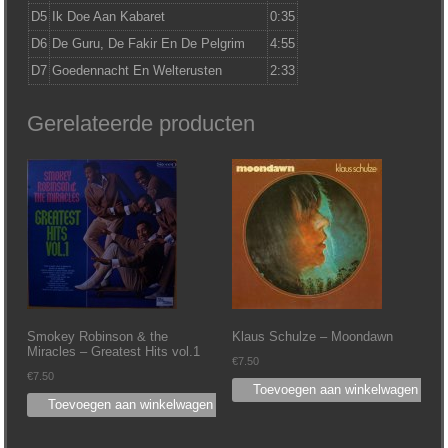
D5
Ik Doe Aan Kabaret
0:35
D6
De Guru, De Fakir En De Pelgrim
4:55
D7
Goedennacht En Welterusten
2:33
Gerelateerde producten
Smokey Robinson & the
Klaus Schulze – Moondawn
Miracles – Greatest Hits vol.1
€
7.50
€
7.50
Toevoegen aan winkelwagen
Toevoegen aan winkelwagen