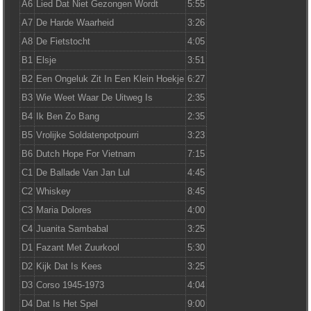
A6
Lied Dat Niet Gezongen Wordt
5:55
A7
De Harde Waarheid
3:26
A8
De Fietstocht
4:05
B1
Elsje
3:51
B2
Een Ongeluk Zit In Een Klein Hoekje
6:27
B3
Wie Weet Waar De Uitweg Is
2:35
B4
Ik Ben Zo Bang
2:35
B5
Vrolijke Soldatenpotpourri
3:23
B6
Dutch Hope For Vietnam
7:15
C1
De Ballade Van Jan Lul
4:45
C2
Whiskey
8:45
C3
Maria Dolores
4:00
C4
Juanita Sambabal
3:25
D1
Fazant Met Zuurkool
5:30
D2
Kijk Dat Is Kees
3:25
D3
Corso 1945-1973
4:04
D4
Dat Is Het Spel
9:00