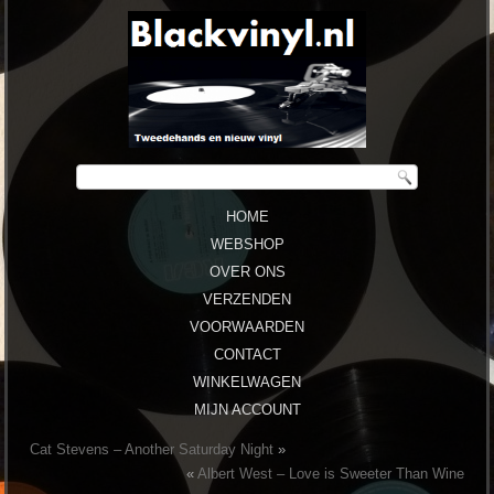
HOME
WEBSHOP
OVER ONS
VERZENDEN
VOORWAARDEN
CONTACT
WINKELWAGEN
MIJN ACCOUNT
Cat Stevens ‎– Another Saturday Night
»
«
Albert West – Love is Sweeter Than Wine