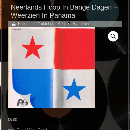
Neerlands Hoop In Bange Dagen ‎–
Weerzien In Panama
Published
22 oktober 2019
|
By
admin
€
5.00
Very Good / Very Good