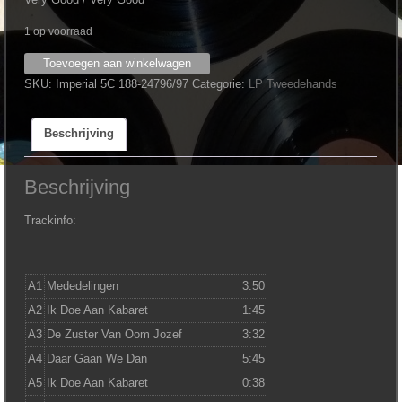
1 op voorraad
Neerlands
Toevoegen aan winkelwagen
Hoop
SKU:
Imperial 5C 188-24796/97
Categorie:
LP Tweedehands
In
Bange
Beschrijving
Dagen
‎–
Weerzien
Beschrijving
In
Panama
Trackinfo:
aantal
A1
Mededelingen
3:50
A2
Ik Doe Aan Kabaret
1:45
A3
De Zuster Van Oom Jozef
3:32
A4
Daar Gaan We Dan
5:45
A5
Ik Doe Aan Kabaret
0:38