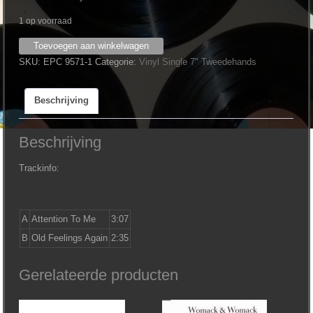
1 op voorraad
Nolans
Toevoegen aan winkelwagen
‎–
SKU:
EPC 9571-1
Categorie:
Vinyl Single 7" Tweedehands
Attention
To
Beschrijving
Me
aantal
Beschrijving
Trackinfo:
A
Attention To Me
3:07
B
Old Feelings Again
2:35
Gerelateerde producten