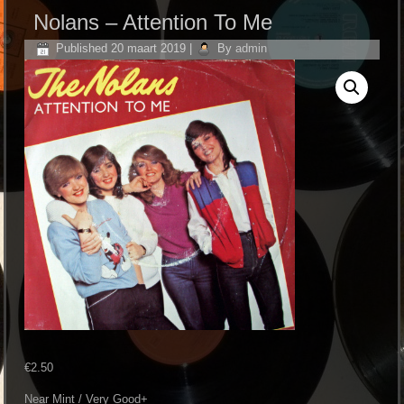
Nolans ‎– Attention To Me
Published
20 maart 2019
|
By
admin
€
2.50
Near Mint / Very Good+