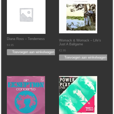
Diana Ross ‎– Tenderness
Womack & Womack ‎– Life’s
Just A Ballgame
€
4.95
€
2.95
Toevoegen aan winkelwagen
Toevoegen aan winkelwagen