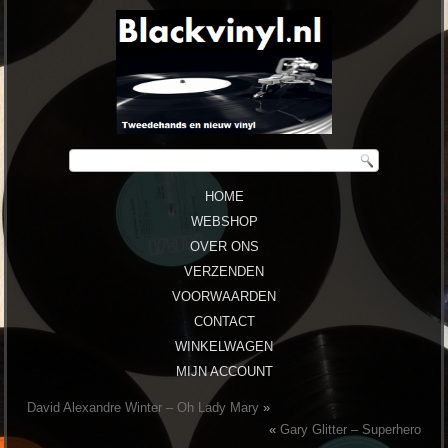
HOME
WEBSHOP
OVER ONS
VERZENDEN
VOORWAARDEN
CONTACT
WINKELWAGEN
MIJN ACCOUNT
David Alexandre Winter ‎– Oh Lady Mary
»
«
Gary Glitter ‎– Superhero