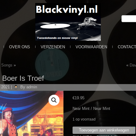
OVER ONS
VERZENDEN
VOORWAARDEN
CONTAC
d Songs
»
«
Dav
 Boer Is Troef
i 2021
|
By
admin
€
19.95
Near Mint / Near Mint
1 op voorraad
Normaal
Toevoegen aan winkelwagen