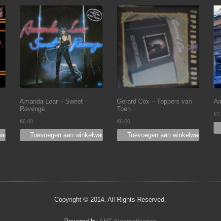
Amanda Lear – Sweet
Gerard Cox – Toppers van
Am
Revenge
Toen
€
7
€
6.00
€
6.00
wagen
Toevoegen aan winkelwagen
Toevoegen aan winkelwagen
Copyright © 2014. All Rights Reserved.