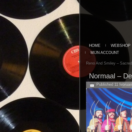
HOME
WEBSHOP
MIJN ACCOUNT
Reno And Smiley ‎– Sacre
Normaal ‎– De
Published
11 februar