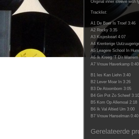
Original inner sleeve with l
Tracklist:
A1 De Boer Is Troef 3:46
A2 Rocky 3:35
A3 Kisjeskearl 4:07
A4 Krenterige Uutzuugerige
A5 Leagere School In Hum
A6 Ik Kreeg ‘T D’r Warre
A7 Vrouw Haverkamp 0:40
B1 Ies Kan Liehn 3:40
B2 Lever Moar In 3:26
B3 De Atoombom 3:05
B4 Gin Pot Zo Scheef 3:1
B5 Kom Op Allemoal 2:18
B6 Ik Val Altied Um 3:00
B7 Vrouw Hanselman 0:40
Gerelateerde pr