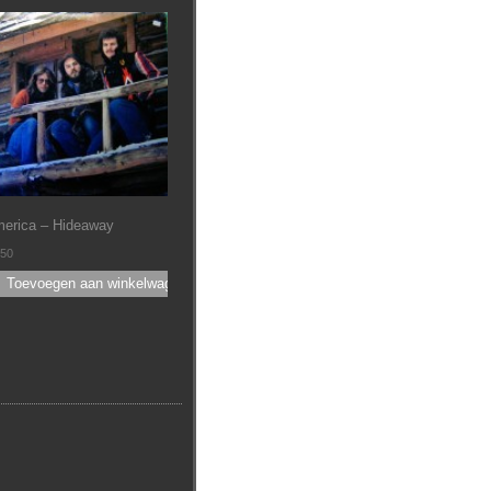
erica – Hideaway
.50
Toevoegen aan winkelwagen