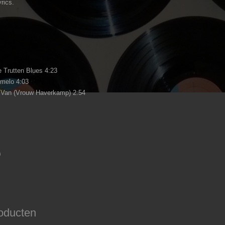
yrics.
 Trutten Blues 4:23
melo 4:03
m Van (Vrouw Haverkamp) 2:54
0
oducten