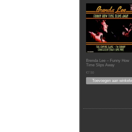
Brenda Lee – Funny How
Time Slips Away
€
7.50
Toevoegen aan winkel